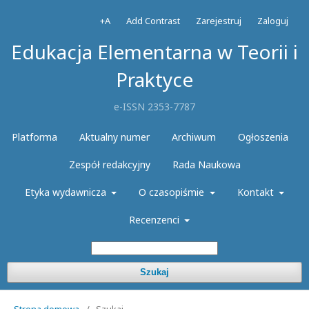
+A
Add Contrast
Zarejestruj
Zaloguj
Edukacja Elementarna w Teorii i
Praktyce
e-ISSN 2353-7787
Platforma
Aktualny numer
Archiwum
Ogłoszenia
Zespół redakcyjny
Rada Naukowa
Etyka wydawnicza
O czasopiśmie
Kontakt
Recenzenci
Szukaj