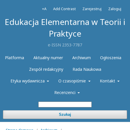
+A
Add Contrast
Zarejestruj
Zaloguj
Edukacja Elementarna w Teorii i
Praktyce
e-ISSN 2353-7787
Platforma
Aktualny numer
Archiwum
Ogłoszenia
Zespół redakcyjny
Rada Naukowa
Etyka wydawnicza
O czasopiśmie
Kontakt
Recenzenci
Szukaj