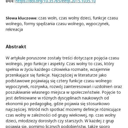
https://doi.org/10.35765/eetp.2015.1035.10
DOI:
czas woln, czas wolny dzieci, funkcje czasu
Słowa kluczowe:
wolnego, formy spędzania czasu wolnego, wypoczynek,
rekreacja
Abstrakt
W artykule poruszone zostały treści dotyczące pojęcia czasu
wolnego, jego funkcje i aspekty. Czas wolny to czas, który
spełnia w życiu każdego człowieka rozmaite, wzajemnie
przenikające się funkcje. Najczęściej w literaturze jako
podstawowe pojawiają się cztery funkcje czasu wolnego:
wypoczynek, rozrywka, rozwój zainteresowań i uzdolnień oraz
poszukiwanie własnego miejsca w społeczeństwie. Pojęcie to
jest definiowane w różnych dyscyplinach naukowych od
ekonomii po pedagogikę, gdzie pojawia się stosunkowo
najczęściej. Wśród nich spotkać możemy definicje różnicujące
czas wolny w zależności od grupy wiekowej, np. czas wolny
dzieci, młodzieży dorosłych czy starszych. W każdej z grup
pojawia się, pomimo licznych podobieństw, także sporo