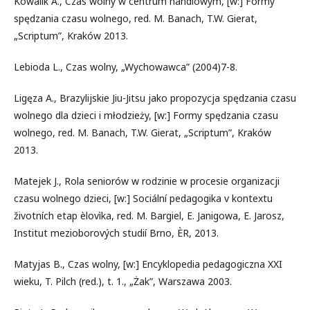
Kowalik A., Czas wolny w centrum handlowym, [w:] Formy
spędzania czasu wolnego, red. M. Banach, T.W. Gierat,
„Scriptum”, Kraków 2013.
Lebioda L., Czas wolny, „Wychowawca” (2004)7-8.
Ligęza A., Brazylijskie Jiu-Jitsu jako propozycja spędzania czasu
wolnego dla dzieci i młodzieży, [w:] Formy spędzania czasu
wolnego, red. M. Banach, T.W. Gierat, „Scriptum”, Kraków
2013.
Matejek J., Rola seniorów w rodzinie w procesie organizacji
czasu wolnego dzieci, [w:] Sociální pedagogika v kontextu
životních etap èlovìka, red. M. Bargiel, E. Janigowa, E. Jarosz,
Institut mezioborových studií Brno, ÈR, 2013.
Matyjas B., Czas wolny, [w:] Encyklopedia pedagogiczna XXI
wieku, T. Pilch (red.), t. 1., „Żak”, Warszawa 2003.