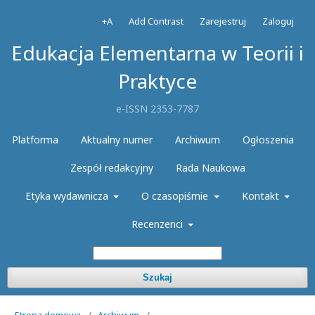
+A
Add Contrast
Zarejestruj
Zaloguj
Edukacja Elementarna w Teorii i
Praktyce
e-ISSN 2353-7787
Platforma
Aktualny numer
Archiwum
Ogłoszenia
Zespół redakcyjny
Rada Naukowa
Etyka wydawnicza
O czasopiśmie
Kontakt
Recenzenci
Szukaj