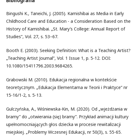
Bibliografia
Bingushi K., Taneichi, J. (2005). Kamishibai as Media in Early
Childhood Care and Education - a Consideration Based on the
History of Kamishibai. „St. Mary’s College: Annual Report of
Studies”, Vol. 27, s. 53–67.
Booth E. (2003). Seeking Definition: What is a Teaching Artist?
„Teaching Artist Journal”, Vol. 1 Issue 1, p. 5-12. DOI:
10.1080/15411796.2003.9684265.
Grabowski M. (2010). Edukacja regionalna w kontekście
teoretycznym. „Edukacja Elementarna w Teorii i Praktyce” nr
15-16/1-2, s. 5-13.
Gulczyńska, A., Wiśniewska-Kin, M. (2020). Od „wjeżdżania w
bramy” do „otwierania (się) bramy”. Przykład animacji kultury
upełnomocniających głos dziecka w procesie rewitalizacji
miejskiej. „Problemy Wczesnej Edukacji, nr 50(3), s. 55-65.