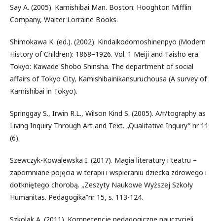
Say A. (2005). Kamishibai Man. Boston: Hooghton Mifflin
Company, Walter Lorraine Books.
Shimokawa K. (ed.). (2002). Kindaikodomoshinenpyo (Modern
History of Children): 1868–1926. Vol. 1 Meiji and Taisho era.
Tokyo: Kawade Shobo Shinsha. The department of social
affairs of Tokyo City, Kamishibainikansuruchousa (A survey of
Kamishibai in Tokyo).
Springgay S., Irwin R.L., Wilson Kind S. (2005). A/r/tography as
Living Inquiry Through Art and Text. „Qualitative Inquiry” nr 11
(6).
Szewczyk-Kowalewska I. (2017). Magia literatury i teatru –
zapomniane pojęcia w terapii i wspieraniu dziecka zdrowego i
dotkniętego chorobą. „Zeszyty Naukowe Wyższej Szkoły
Humanitas. Pedagogika”nr 15, s. 113-124.
Szkolak A. (2011). Kompetencje pedagogiczne nauczycieli