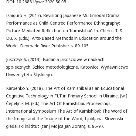
DOI: 10.26881/pwe.2020.50.05
Ishiguro H. (2017). Revisiting Japanese Multimodal Drama
Performance as Child-Centred Performance Ethnography:
Picture-Mediated Reflection on ‘Kamishibai’, In. Chemi, T. &
Du, X. (Eds.), Arts-Based Methods in Education around the
World, Denmark: River Publisher. s. 89-105.
Juszczyk S. (2013). Badania jakościowe w naukach
społecznych. Szkice metodologiczne. Katowice: Wydawnictwo
Uniwersytetu Śląskiego.
Karpenko Y. (2018). The Art of Kamishibai as an Educational
Cognitive Technology in FLT in Primary School in Ukraine, [w:]
Čepeljnik M. (Ed.) The Art Of Kamishibai. Proceedings,
International Symposium The Art of Kamishibai: The Word of
the Image and the Image of the Word, Ljubljana: Slovenski
gledališki inštitut (zanj Mojca Jan Zoran), s. 86-97.