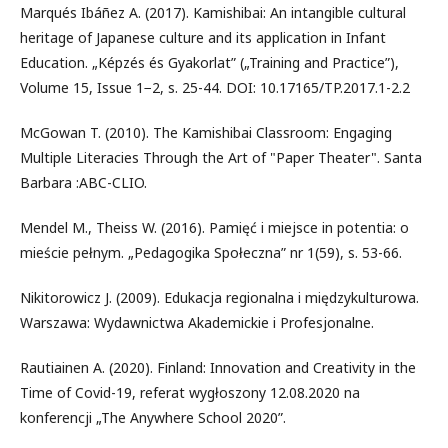
Marqués Ibáñez A. (2017). Kamishibai: An intangible cultural
heritage of Japanese culture and its application in Infant
Education. „Képzés és Gyakorlat” („Training and Practice”),
Volume 15, Issue 1−2, s. 25-44. DOI: 10.17165/TP.2017.1-2.2
McGowan T. (2010). The Kamishibai Classroom: Engaging
Multiple Literacies Through the Art of "Paper Theater". Santa
Barbara :ABC-CLIO.
Mendel M., Theiss W. (2016). Pamięć i miejsce in potentia: o
mieście pełnym. „Pedagogika Społeczna” nr 1(59), s. 53-66.
Nikitorowicz J. (2009). Edukacja regionalna i międzykulturowa.
Warszawa: Wydawnictwa Akademickie i Profesjonalne.
Rautiainen A. (2020). Finland: Innovation and Creativity in the
Time of Covid-19, referat wygłoszony 12.08.2020 na
konferencji „The Anywhere School 2020”.