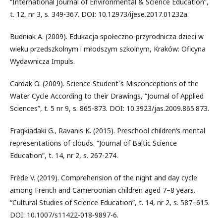
“International Journal of Environmental & Science Education”,
t. 12, nr 3, s. 349-367. DOI: 10.12973/ijese.2017.01232a.
Budniak A. (2009). Edukacja społeczno-przyrodnicza dzieci w
wieku przedszkolnym i młodszym szkolnym, Kraków: Oficyna
Wydawnicza Impuls.
Cardak O. (2009). Science Student`s Misconceptions of the
Water Cycle According to their Drawings, “Journal of Applied
Sciences”, t. 5 nr 9, s. 865-873. DOI: 10.3923/jas.2009.865.873.
Fragkiadaki G., Ravanis K. (2015). Preschool children’s mental
representations of clouds. “Journal of Baltic Science
Education”, t. 14, nr 2, s. 267-274.
Frède V. (2019). Comprehension of the night and day cycle
among French and Cameroonian children aged 7–8 years.
“Cultural Studies of Science Education”, t. 14, nr 2, s. 587–615.
DOI: 10.1007/s11422-018-9897-6.