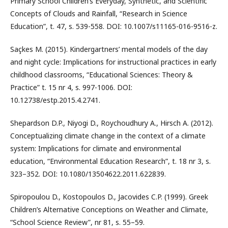
Primary School Children’s Everyday, Synthetic, and Scientific
Concepts of Clouds and Rainfall, “Research in Science
Education”, t. 47, s. 539-558. DOI: 10.1007/s11165-016-9516-z.
Saçkes M. (2015). Kindergartners’ mental models of the day
and night cycle: Implications for instructional practices in early
childhood classrooms, “Educational Sciences: Theory &
Practice” t. 15 nr 4, s. 997-1006. DOI:
10.12738/estp.2015.4.2741.
Shepardson D.P., Niyogi D., Roychoudhury A., Hirsch A. (2012).
Conceptualizing climate change in the context of a climate
system: Implications for climate and environmental
education, “Environmental Education Research”, t. 18 nr 3, s.
323–352. DOI: 10.1080/13504622.2011.622839.
Spiropoulou D., Kostopoulos D., Jacovides C.P. (1999). Greek
Children’s Alternative Conceptions on Weather and Climate,
“School Science Review”, nr 81, s. 55–59.