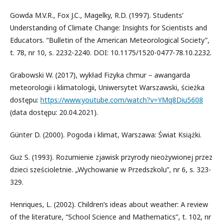
Gowda M.V.R., Fox J.C., Magelky, R.D. (1997). Students’
Understanding of Climate Change: Insights for Scientists and
Educators. “Bulletin of the American Meteorological Society”,
t. 78, nr 10, s. 2232-2240. DOI: 10.1175/1520-0477-78.10.2232.
Grabowski W. (2017), wykład Fizyka chmur – awangarda
meteorologii i klimatologii, Uniwersytet Warszawski, ścieżka
dostępu:
https://www.youtube.com/watch?v=YMq8Diu5608
(data dostępu: 20.04.2021).
Günter D. (2000). Pogoda i klimat, Warszawa: Świat Książki.
Guz S. (1993). Rozumienie zjawisk przyrody nieożywionej przez
dzieci sześcioletnie. „Wychowanie w Przedszkolu”, nr 6, s. 323-
329.
Henriques, L. (2002). Children’s ideas about weather: A review
of the literature, “School Science and Mathematics”, t. 102, nr