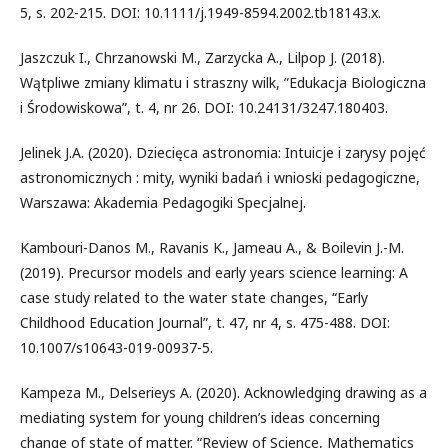
5, s. 202-215. DOI: 10.1111/j.1949-8594.2002.tb18143.x.
Jaszczuk I., Chrzanowski M., Zarzycka A., Lilpop J. (2018).
Wątpliwe zmiany klimatu i straszny wilk, ”Edukacja Biologiczna
i Środowiskowa”, t. 4, nr 26. DOI: 10.24131/3247.180403.
Jelinek J.A. (2020). Dziecięca astronomia: Intuicje i zarysy pojęć
astronomicznych : mity, wyniki badań i wnioski pedagogiczne,
Warszawa: Akademia Pedagogiki Specjalnej.
Kambouri-Danos M., Ravanis K., Jameau A., & Boilevin J.-M.
(2019). Precursor models and early years science learning: A
case study related to the water state changes, “Early
Childhood Education Journal”, t. 47, nr 4, s. 475-488. DOI:
10.1007/s10643-019-00937-5.
Kampeza M., Delserieys A. (2020). Acknowledging drawing as a
mediating system for young children’s ideas concerning
change of state of matter. “Review of Science, Mathematics