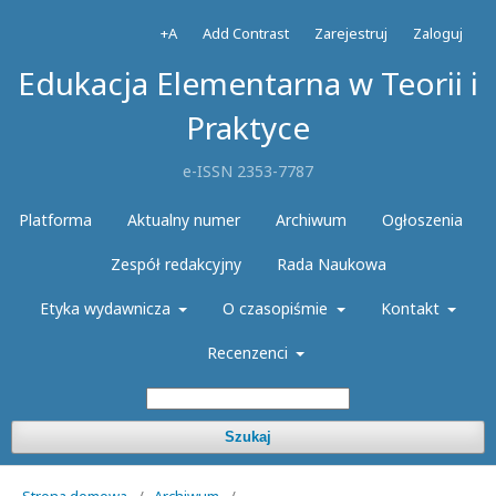
+A
Add Contrast
Zarejestruj
Zaloguj
Edukacja Elementarna w Teorii i
Praktyce
e-ISSN 2353-7787
Platforma
Aktualny numer
Archiwum
Ogłoszenia
Zespół redakcyjny
Rada Naukowa
Etyka wydawnicza
O czasopiśmie
Kontakt
Recenzenci
Szukaj