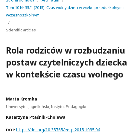
Strona domowa
/
Archiwum
/
Tom 10 Nr 35/1 (2015): Czas wolny dzieci w wieku przedszkolnym i
wczesnoszkolnym
/
Scientific articles
Rola rodziców w rozbudzaniu
postaw czytelniczych dziecka
w kontekście czasu wolnego
Marta Kromka
Uniwersytet Jagielloński, Instytut Pedagogiki
Katarzyna Ptaśnik-Cholewa
https://doi.org/10.35765/eetp.2015.1035.04
DOI: