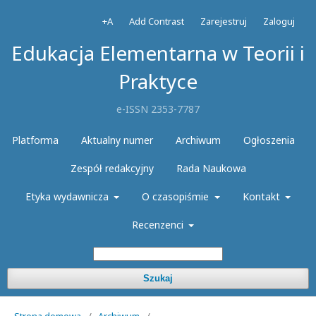
+A
Add Contrast
Zarejestruj
Zaloguj
Edukacja Elementarna w Teorii i
Praktyce
e-ISSN 2353-7787
Platforma
Aktualny numer
Archiwum
Ogłoszenia
Zespół redakcyjny
Rada Naukowa
Etyka wydawnicza
O czasopiśmie
Kontakt
Recenzenci
Szukaj