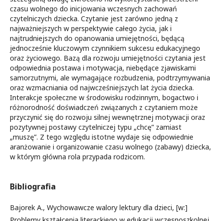
czasu wolnego do inicjowania wczesnych zachowań
czytelniczych dziecka. Czytanie jest zarówno jedną z
najważniejszych w perspektywie całego życia, jak i
najtrudniejszych do opanowania umiejętności, będącą
jednocześnie kluczowym czynnikiem sukcesu edukacyjnego
oraz życiowego. Bazą dla rozwoju umiejętności czytania jest
odpowiednia postawa i motywacja, niebędące zjawiskami
samorzutnymi, ale wymagające rozbudzenia, podtrzymywania
oraz wzmacniania od najwcześniejszych lat życia dziecka.
Interakcje społeczne w środowisku rodzinnym, bogactwo i
różnorodność doświadczeń związanych z czytaniem może
przyczynić się do rozwoju silnej wewnętrznej motywacji oraz
pozytywnej postawy czytelniczej typu „chcę” zamiast
„muszę”. Z tego względu istotne wydaje się odpowiednie
aranżowanie i organizowanie czasu wolnego (zabawy) dziecka,
w którym główna rola przypada rodzicom.
Bibliografia
Bajorek A., Wychowawcze walory lektury dla dzieci, [w:]
Problemy kształcenia literackiego w edukacji wczesnoszkolnej,