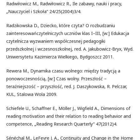
Radwiłowicz M., Radwiłowicz R., Ile zabawy, nauki i pracy,
„Nauczyciel i Szkoła” 24/25(2004)3/4.
Radzikowska D., Dziecko, które czyta? O rozbudzaniu
zainteresowańczytelniczych uczniów klas I–III, [w:] Edukacja
czytelnicza wyzwaniem współczesnej pedagogiki
przedszkolnej i wczesnoszkolnej, red. A. Jakubowicz-Bryx, Wyd.
Uniwersytetu Kazimierza Wielkiego, Bydgoszcz 2011.
Rewera M., Dynamika czasu wolnego: między tradycją a
ponowoczesnością, [w:] Czas wolny. Przeszłość –
teraźniejszość – przyszłość, red. J. Daszykowska, R. Pelczar,
KUL, Stalowa Wola 2009.
Schiefele U., Schaffner E., Möller J., Wigfield A., Dimensions of
reading motivation and their relation to reading behavior and
competence, „Reading Research Quarterly” 47(2012)4.
Sénéchal M., LeFevre J. A., Continuity and Change in the Home