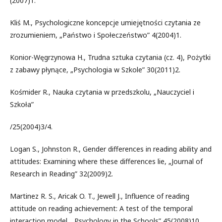
(2007)1.
Kliś M., Psychologiczne koncepcje umiejętności czytania ze
zrozumieniem, „Państwo i Społeczeństwo” 4(2004)1.
Konior-Węgrzynowa H., Trudna sztuka czytania (cz. 4), Pożytki
z zabawy płynące, „Psychologia w Szkole” 30(2011)2.
Kośmider R., Nauka czytania w przedszkolu, „Nauczyciel i
Szkoła”
/25(2004)3/4.
Logan S., Johnston R., Gender differences in reading ability and
attitudes: Examining where these differences lie, „Journal of
Research in Reading” 32(2009)2.
Martinez R. S., Aricak O. T., Jewell J., Influence of reading
attitude on reading achievement: A test of the temporal
interaction model, „Psychology in the Schools” 45(2008)10.