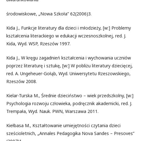
środowiskowe, „Nowa Szkoła” 62(2006)3.
Kida J., Funkcje literatury dla dzieci i młodzieży, [w:] Problemy
kształcenia literackiego w edukacji wczesnoszkolnej, red. J.
Kida, Wyd. WSP, Rzeszów 1997.
Kida J., W kręgu zagadnień kształcenia i wychowania uczniów
poprzez literaturę i sztukę, [w:] W pobliżu literatury dziecięcej,
red. A. Ungeheuer-Gołąb, Wyd. Uniwersytetu Rzeszowskiego,
Rzeszów 2008.
Kielar-Turska M., Średnie dzieciństwo – wiek przedszkolny, [w:]
Psychologia rozwoju człowieka, podręcznik akademicki, red. J.
Trempała, Wyd. Nauk. PWN, Warszawa 2011.
Kiełbasa M., Kształtowanie umiejętności czytania dzieci
sześcioletnich, „Annales Pedagogika Nova Sandes – Presoves”