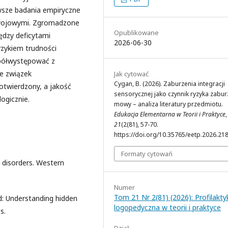
wsze badania empiryczne
zwojowymi. Zgromadzone
Opublikowane
ędzy deficytami
2026-06-30
zykiem trudności
półwystępować z
że związek
Jak cytować
Cygan, B. (2026). Zaburzenia integracji
otwierdzony, a jakość
sensorycznej jako czynnik ryzyka zabu
ogicznie.
mowy – analiza literatury przedmiotu.
Edukacja Elementarna w Teorii i Praktyce
,
21
(2(81), 57-70.
https://doi.org/10.35765/eetp.2026.21
Formaty cytowań
g disorders. Western
Numer
Tom 21 Nr 2(81) (2026): Profilakty
ld: Understanding hidden
logopedyczna w teorii i praktyce
s.
Dział