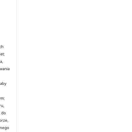
ch
et;
a,
awania
 aby
ym;
ru,
o do
orze,
jnego