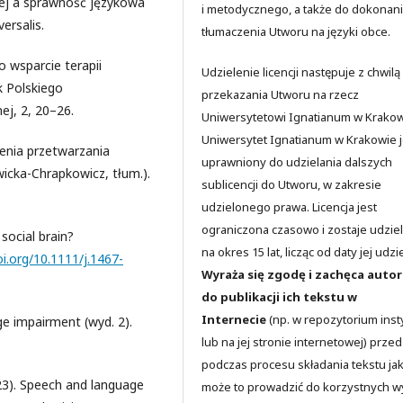
znej a sprawność językowa
i metodycznego, a także do dokonan
ersalis.
tłumaczenia Utworu na języki obce.
o wsparcie terapii
Udzielenie licencji następuje z chwilą
k Polskiego
przekazania Utworu na rzecz
ej, 2, 20–26.
Uniwersytetowi Ignatianum w Krakow
Uniwersytet Ignatianum w Krakowie j
zenia przetwarzania
uprawniony do udzielania dalszych
icka-Chrapkowicz, tłum.).
sublicencji do Utworu, w zakresie
udzielonego prawa. Licencja jest
ograniczona czasowo i zostaje udzie
 social brain?
na okres 15 lat, licząc od daty jej udzi
oi.org/10.1111/j.1467-
Wyraża się zgodę i zachęca auto
do publikacji ich tekstu w
Internecie
(np. w repozytorium insty
ge impairment (wyd. 2).
lub na jej stronie internetowej) przed
podczas procesu składania tekstu jak
2023). Speech and language
może to prowadzić do korzystnych 