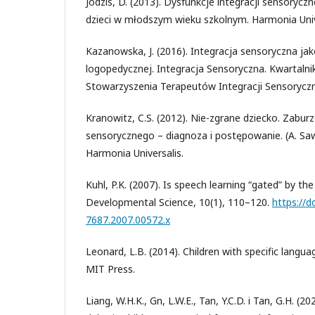
Jodzis, D. (2013). Dysfunkcje integracji sensoryc
dzieci w młodszym wieku szkolnym. Harmonia Univ
Kazanowska, J. (2016). Integracja sensoryczna jak
logopedycznej. Integracja Sensoryczna. Kwartalni
Stowarzyszenia Terapeutów Integracji Sensoryczn
Kranowitz, C.S. (2012). Nie-zgrane dziecko. Zabur
sensorycznego – diagnoza i postępowanie. (A. Saw
Harmonia Universalis.
Kuhl, P.K. (2007). Is speech learning “gated” by the
Developmental Science, 10(1), 110–120.
https://d
7687.2007.00572.x
Leonard, L.B. (2014). Children with specific langua
MIT Press.
Liang, W.H.K., Gn, L.W.E., Tan, Y.C.D. i Tan, G.H. (