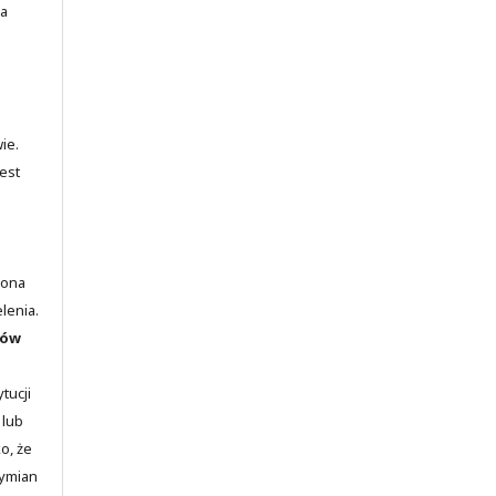
ia
ie.
est
lona
elenia.
rów
tucji
 lub
o, że
wymian