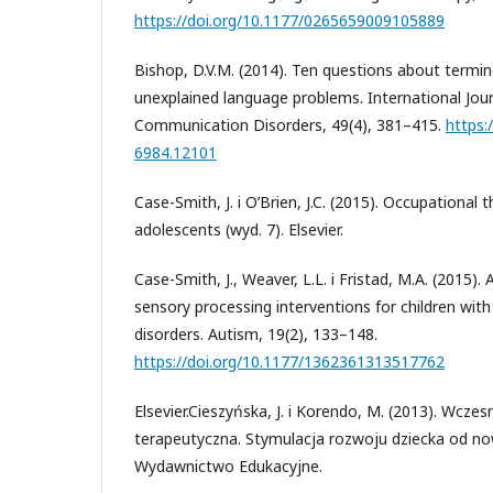
https://doi.org/10.1177/0265659009105889
Bishop, D.V.M. (2014). Ten questions about termin
unexplained language problems. International Jou
Communication Disorders, 49(4), 381–415.
https:
6984.12101
Case-Smith, J. i O’Brien, J.C. (2015). Occupational 
adolescents (wyd. 7). Elsevier.
Case-Smith, J., Weaver, L.L. i Fristad, M.A. (2015).
sensory processing interventions for children wit
disorders. Autism, 19(2), 133–148.
https://doi.org/10.1177/1362361313517762
Elsevier.Cieszyńska, J. i Korendo, M. (2013). Wcze
terapeutyczna. Stymulacja rozwoju dziecka od now
Wydawnictwo Edukacyjne.