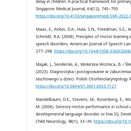
delay in children: A practical framework for primar
Singapore Medical Journal, 64(12), 745–750.
https://doi.org/10.4103/singaporemedj.SMJ-2022-
Maas, E., Robin, D.A., Hula, S.N., Freedman, S.E., Wul
Schmidt, R.A. (2008). Principles of motor learning
speech disorders. American Journal of Speech-Lan
277–298.
https://doi.org/10.1044/1058-0360(2008
Majak, J., Senderski, A., Wiskirska-Woźnica, B. i Ś
(2023). Diagnostyka i postępowanie w zaburzenia
słuchowego u dzieci. Polish Otorhinolaryngology R
https://doi.org/10.5604/01.3001.0053.7127
Mandelbaum, D.E., Stevens, M., Rosenberg, E., Wizn
M. (2006). Sensory-motor performance in school-a
developmental language disorder, or low IQ. Dev
Child Neurology, 48(1), 33–39.
https://doi.org/10