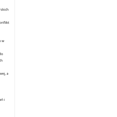
rskich
nflikt
m w
 do
ch
wej, a
ań i