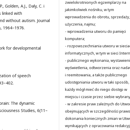
zwielokrotnionych egzemplarzy na
 Golden, A.J., Daly, C. i
jakimkolwiek nośniku, w tym
 linked with
wprowadzenia do obrotu, sprzedaży,
and without autism. Journal
użyczenia, najmu;
), 1964–1976.
- wprowadzenia utworu do pamięci
komputera;
- rozpowszechniania utworu w siecia
ork for developmental
informatycznych, w tym w sieci Intern
- publicznego wykonania, wystawieni
wyświetlenia, odtworzenia oraz nad
i reemitowania, a także publicznego
ization of speech
udostępniania utworu w taki sposób,
93–402.
każdy mógł mieć do niego dostęp w
miejscu i czasie przez siebie wybran
 brain: The dynamic
- w zakresie praw zależnych do Utwo
sciousness Studies, 6(11–
obejmujących w szczególności praw
dokonania koniecznych zmian w Utw
wynikających z opracowania redakcy