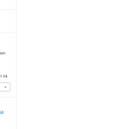
rzeń
81.04
ka