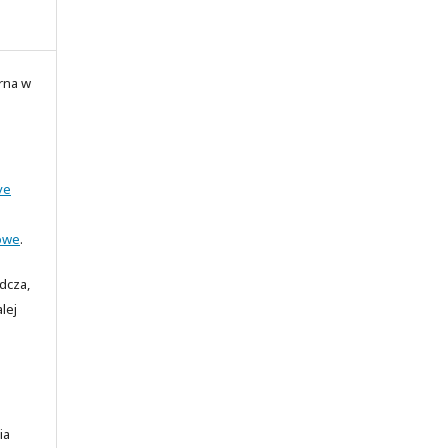
rna w
ve
owe
.
adcza,
lej
ia