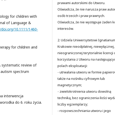
prawami autorskimi do Utworu.
Oświadcza, że nie narusza praw auto
osób trzecich i praw prawnych.
ology for children with
Oświadcza, że nie występuje żaden ko
rnal of Language &
interesów.
//doi.org/10.1111/1460-
2. Udziela Uniwersytetowi Ignatianu
Krakowie nieodpłatnej, niewyłącznej,
therapy for children and
nieograniczonej terytorialnie licencji
korzystania z Utworu na następujący
 A systematic review of
polach eksploatacji:
h autism spectrum
- utrwalania utworu w formie papiero
także na nośniku cyfrowym lub
magnetycznym;
- zwielokrotnienia utworu dowolną
sna interwencja
techniką, bez ograniczenia ilości wyd
orodka do 6. roku życia.
liczby egzemplarzy;
- rozpowszechniania utworu i jego