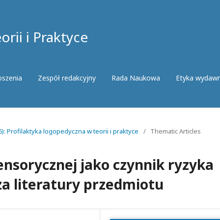
rii i Praktyce
oszenia
Zespół redakcyjny
Rada Naukowa
Etyka wydaw
): Profilaktyka logopedyczna w teorii i praktyce
/
Thematic Articles
ensorycznej jako czynnik ryzyka
a literatury przedmiotu