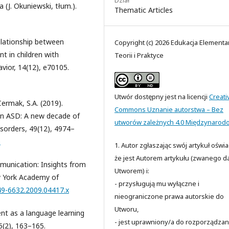
 (J. Okuniewski, tłum.).
Thematic Articles
relationship between
Copyright (c) 2026 Edukacja Elementa
t in children with
Teorii i Praktyce
vior, 14(12), e70105.
Utwór dostępny jest na licencji
Creati
 Cermak, S.A. (2019).
Commons Uznanie autorstwa – Bez
in ASD: A new decade of
utworów zależnych 4.0 Międzynarod
sorders, 49(12), 4974–
0
1. Autor zgłaszając swój artykuł oświ
że jest Autorem artykułu (zwanego da
mmunication: Insights from
Utworem) i:
w York Academy of
- przysługują mu wyłączne i
749-6632.2009.04417.x
nieograniczone prawa autorskie do
Utworu,
ent as a language learning
- jest uprawniony/a do rozporządzan
5(2), 163–165.