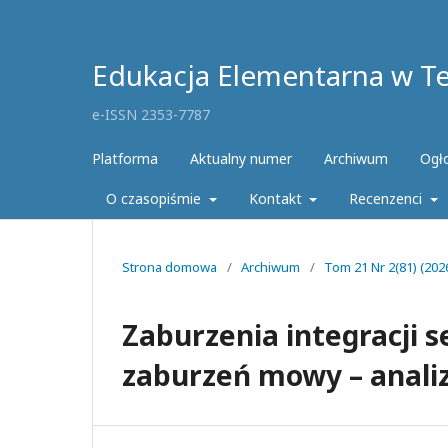
Edukacja Elementarna w Teo
e-ISSN 2353-7787
Platforma
Aktualny numer
Archiwum
Ogł
O czasopiśmie
Kontakt
Recenzenci
Strona domowa
/
Archiwum
/
Tom 21 Nr 2(81) (2026
Zaburzenia integracji s
zaburzeń mowy – analiz