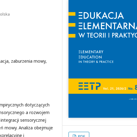
Polska
kacja, zaburzenia mowy,
empirycznych dotyczących
ensorycznego a rozwojem
 integracji sensorycznej
zeń mowy. Analiza obejmuje
korelacyjne i
PDF