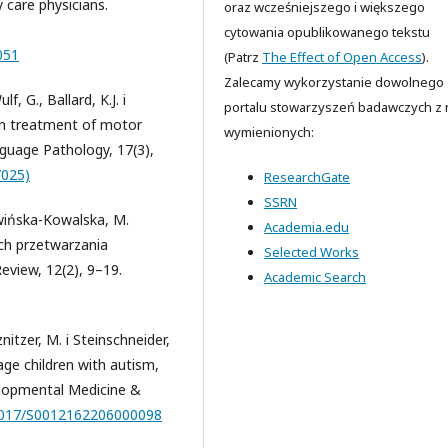
y care physicians.
oraz wcześniejszego i większego
cytowania opublikowanego tekstu
051
(Patrz
The Effect of Open Access
).
Zalecamy wykorzystanie dowolnego
f, G., Ballard, K.J. i
portalu stowarzyszeń badawczych z n
 in treatment of motor
wymienionych:
guage Pathology, 17(3),
/025)
ResearchGate
SSRN
liwińska-Kowalska, M.
Academia.edu
ch przetwarzania
Selected Works
eview, 12(2), 9–19.
Academic Search
itzer, M. i Steinschneider,
ge children with autism,
elopmental Medicine &
.1017/S0012162206000098