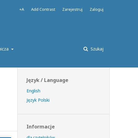
+A
Add Contrast
Zarejestruj
Zaloguj
nicza
Szukaj
Język / Language
English
Język Polski
Informacje
dla czytelników