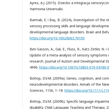
Ayres, A.J. (2015). Dziecko a integracja sensoryczna
Harmonia Universalis.
Barmak, E. i Baş, B. (2024), Investigation of the 
sensory processing skills and language developmen
developmental language disorders. Brain and Beha
https://doi.org/10.1002/brb3.70105
Ben-Sasson, A., Gal, E., Fluss, R., Katz-Zetler, N. i
Update of a meta-analysis of sensory symptoms 
research. Journal of Autism and Developmental Di
4996.
https://doi.org/10.1007/s10803-019-04180-
Bishop, D.V.M. (2009a). Genes, cognition, and co
neurodevelopmental disorders. Annals of the Ne
Sciences, 1156, 1–18.
https://doi.org/10.1111/j.1
Bishop, D.V.M. (2009b). Specific language impairm
disability. Child Language Teaching and Therapy, 2