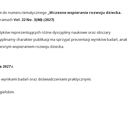
łów do numeru tematycznego
„Wczesne wspieranie rozwoju dziecka.
w ramach
Vol. 22 No. 3(86) (2027)
.
tyków reprezentujących różne dyscypliny naukowe oraz obszary
yplinarny charakter publikacji ma sprzyjać prezentacji wyników badań, anal
zesnym wspieraniem rozwoju dziecka.
 2027 r.
ę wynikami badań oraz doświadczeniami praktycznymi.
gielskim.