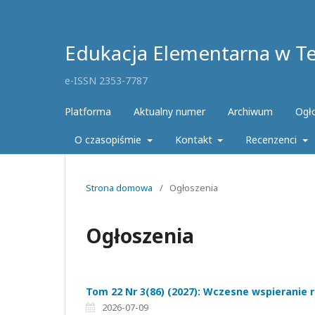
Edukacja Elementarna w Teo
e-ISSN 2353-7787
Platforma
Aktualny numer
Archiwum
Ogł
O czasopiśmie
Kontakt
Recenzenci
Strona domowa
/
Ogłoszenia
Ogłoszenia
Tom 22 Nr 3(86) (2027): Wczesne wspieranie 
2026-07-09