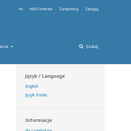
+A
Add Contrast
Zarejestruj
Zaloguj
nicza
Szukaj
Język / Language
English
Język Polski
Informacje
dla czytelników