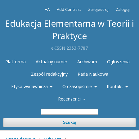
+A
Add Contrast
Zarejestruj
Zaloguj
Edukacja Elementarna w Teorii i
Praktyce
e-ISSN 2353-7787
Platforma
Aktualny numer
Archiwum
Ogłoszenia
Zespół redakcyjny
Rada Naukowa
Etyka wydawnicza
O czasopiśmie
Kontakt
Recenzenci
Szukaj