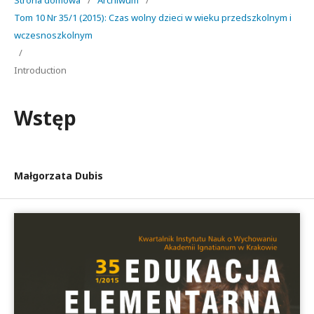
Strona domowa
/
Archiwum
/
Tom 10 Nr 35/1 (2015): Czas wolny dzieci w wieku przedszkolnym i
wczesnoszkolnym
/
Introduction
Wstęp
Małgorzata Dubis