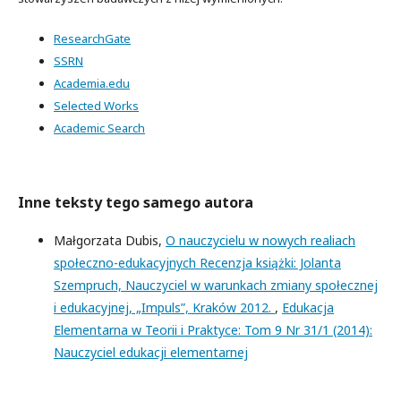
ResearchGate
SSRN
Academia.edu
Selected Works
Academic Search
Inne teksty tego samego autora
Małgorzata Dubis,
O nauczycielu w nowych realiach
społeczno-edukacyjnych Recenzja książki: Jolanta
Szempruch, Nauczyciel w warunkach zmiany społecznej
i edukacyjnej, „Impuls”, Kraków 2012.
,
Edukacja
Elementarna w Teorii i Praktyce: Tom 9 Nr 31/1 (2014):
Nauczyciel edukacji elementarnej