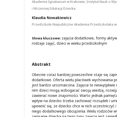
Akademia Ignatianum w Krakowie, Instytut Nauk o Wy
i Wczesnej Edukacji Dziecka
Klaudia Nowakiewicz
Przedszkole Niepubliczne Akademia Przedszkolaka w
zajęcia dodatkowe, formy aktyw
Słowa kluczowe:
rodzaje zajęć, dzieci w wieku przedszkolnym
Abstrakt
Obecnie coraz bardziej powszechne staje się zapis
dodatkowe. Oferta wielu placówek wychowania p
jest bardzo urozmaicona. Zajęcia te niewątpliwie m
nim dzieci mogą wzbogacać swoją wiedzę, rozwija
zawierać nowe znajomości. Warto jednak pamiętać
wpływ na dziecko trzeba zachować rozsądek i umi
upewnić się, że dziecko chce w nich uczestniczyć i
niego dodatkowego obciążenia. Wielu rodziców wy
zapisanie dziecka na tego typu zajęcia jest zani