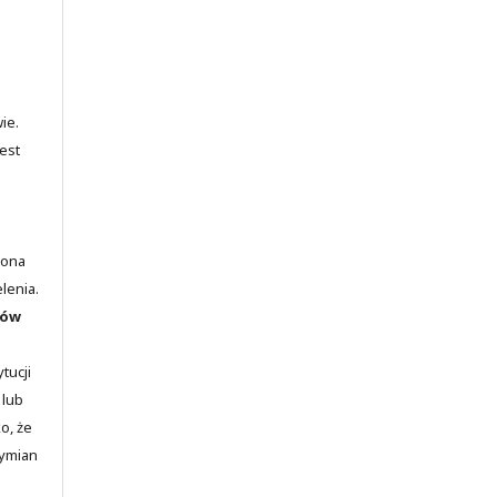
ie.
est
lona
elenia.
rów
tucji
 lub
o, że
wymian