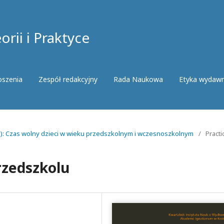
rii i Praktyce
oszenia
Zespół redakcyjny
Rada Naukowa
Etyka wydaw
5): Czas wolny dzieci w wieku przedszkolnym i wczesnoszkolnym
/
Practi
rzedszkolu