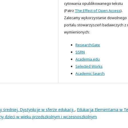
cytowania opublikowanego tekstu
(Patrz
The Effect of Open Access
).
Zalecamy wykorzystanie dowolnego
portalu stowarzyszeń badawczych z n
wymienionych:
ResearchGate
SSRN
Academia.edu
Selected Works
Academic Search
asy średniej. Dystynkcje w sferze edukacji
,
Edukacja Elementarna w Te
lny dzieci w wieku przedszkolnym i wczesnoszkolnym