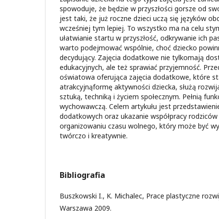
spowoduje, że będzie w przyszłości gorsze od swo
jest taki, że już roczne dzieci uczą się języków ob
wcześniej tym lepiej. To wszystko ma na celu sty
ułatwianie startu w przyszłość, odkrywanie ich pas
warto podejmować wspólnie, choć dziecko powinn
decydujący. Zajęcia dodatkowe nie tylkomają dost
edukacyjnych, ale też sprawiać przyjemność. Prz
oświatowa oferująca zajęcia dodatkowe, które s
atrakcyjnąformę aktywności dziecka, służą rozwi
sztuką, techniką i życiem społecznym. Pełnią funk
wychowawczą. Celem artykułu jest przedstawienie
dodatkowych oraz ukazanie współpracy rodziców
organizowaniu czasu wolnego, który może być wy
twórczo i kreatywnie.
Bibliografia
Buszkowski I., K. Michalec, Prace plastyczne rozw
Warszawa 2009.