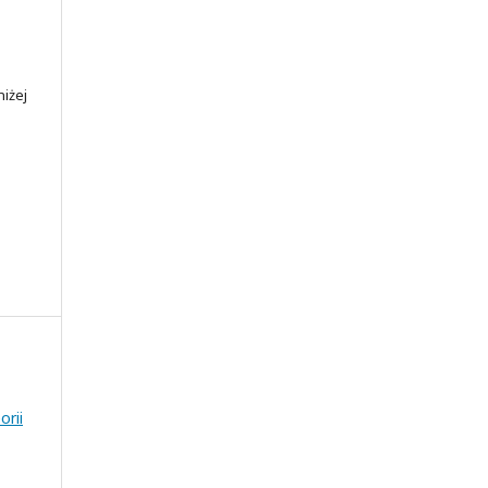
iżej
orii