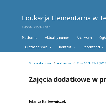
Edukacja Elementarna w Teo
e-ISSN 2353-7787
Platforma
Aktualny numer
Archiwum
Ogł
O czasopiśmie
Kontakt
Recenzenci
Strona domowa
/
Archiwum
/
Tom 10 Nr 35/1 (201
Zajęcia dodatkowe w p
Jolanta Karbowniczek