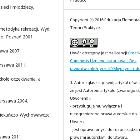
ieci i młodzieży,
Copyright (c) 2016 Edukacja Elementa
Teorii i Praktyce
 metodyka rekreacji, Wyd.
go, Poznań 2001.
zawa 2007.
Utwór dostępny jest na licencji
Creati
Commons Uznanie autorstwa – Bez
rszawa 2011.
utworów zależnych 4.0 Międzynarod
zkole-oczekiwania, a
1. Autor zgłaszając swój artykuł oświ
że jest Autorem artykułu (zwanego da
Utworem) i:
Warszawa 2004.
- przysługują mu wyłączne i
nieograniczone prawa autorskie do
 Opiekuńczo-Wychowawcze”
Utworu,
- jest uprawniony/a do rozporządzan
szawa 2011.
prawami autorskimi do Utworu.