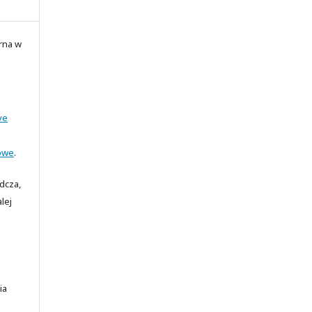
rna w
ve
owe
.
adcza,
lej
ia