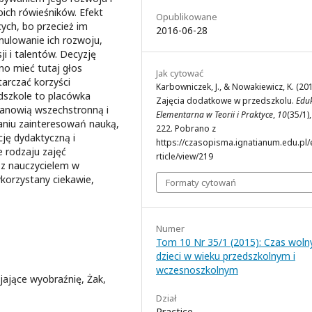
ich rówieśników. Efekt
Opublikowane
cych, bo przecież im
2016-06-28
mulowanie ich rozwoju,
ji i talentów. Decyzję
o mieć tutaj głos
Jak cytować
arczać korzyści
Karbowniczek, J., & Nowakiewicz, K. (201
edszkole to placówka
Zajęcia dodatkowe w przedszkolu.
Edu
tanowią wszechstronną i
Elementarna w Teorii i Praktyce
,
10
(35/1)
janiu zainteresowań nauką,
222. Pobrano z
cję dydaktyczną i
https://czasopisma.ignatianum.edu.pl/
 rodzaju zajęć
rticle/view/219
 z nauczycielem w
korzystany ciekawie,
Formaty cytowań
Numer
Tom 10 Nr 35/1 (2015): Czas woln
dzieci w wieku przedszkolnym i
wczesnoszkolnym
ijające wyobraźnię, Żak,
Dział
Practice