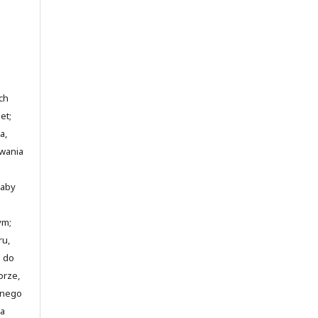
ch
et;
a,
awania
 aby
ym;
ru,
o do
orze,
jnego
ia