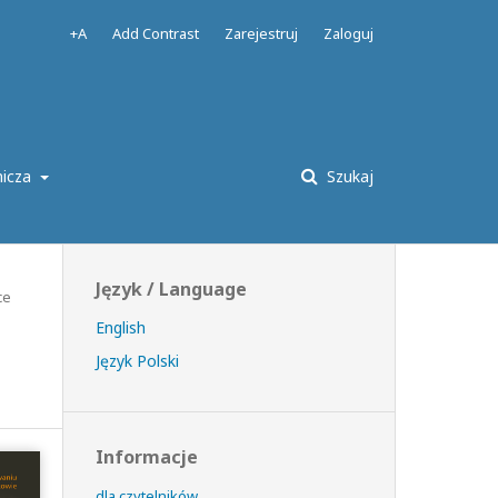
+A
Add Contrast
Zarejestruj
Zaloguj
nicza
Szukaj
Język / Language
ce
English
Język Polski
Informacje
dla czytelników