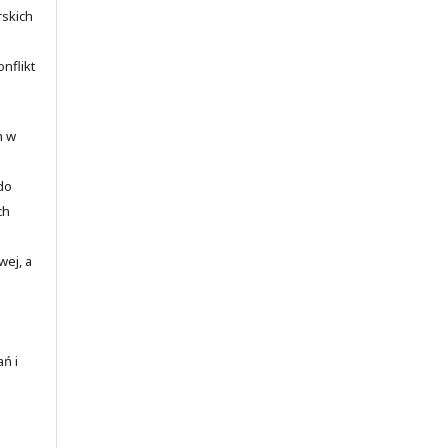
rskich
nflikt
m w
 do
ch
wej, a
ań i