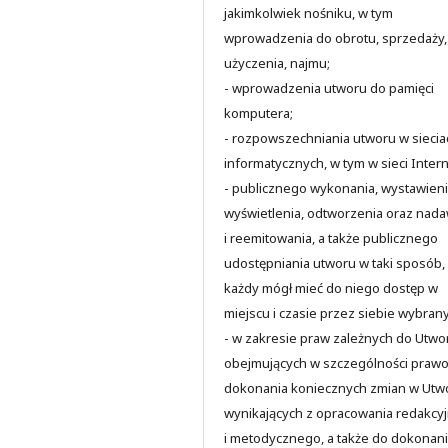
jakimkolwiek nośniku, w tym
wprowadzenia do obrotu, sprzedaży,
użyczenia, najmu;
- wprowadzenia utworu do pamięci
komputera;
- rozpowszechniania utworu w siecia
informatycznych, w tym w sieci Intern
- publicznego wykonania, wystawieni
wyświetlenia, odtworzenia oraz nad
i reemitowania, a także publicznego
udostępniania utworu w taki sposób,
każdy mógł mieć do niego dostęp w
miejscu i czasie przez siebie wybran
- w zakresie praw zależnych do Utwo
obejmujących w szczególności praw
dokonania koniecznych zmian w Utw
wynikających z opracowania redakcy
i metodycznego, a także do dokonan