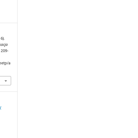
6).
kacja
, 209-
eetp/a
y