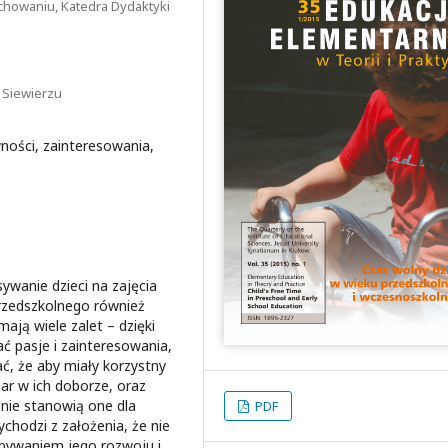
chowaniu, Katedra Dydaktyki
 Siewierzu
ności, zainteresowania,
ywanie dzieci na zajęcia
rzedszkolnego również
ają wiele zalet – dzięki
ć pasje i zainteresowania,
, że aby miały korzystny
ar w ich doborze, oraz
 nie stanowią one dla
PDF
chodzi z założenia, że nie
edbywaniem jego rozwoju i