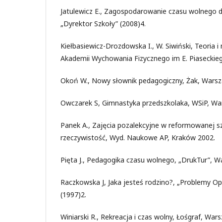
Jatulewicz E., Zagospodarowanie czasu wolnego dz
„Dyrektor Szkoły” (2008)4.
Kiełbasiewicz-Drozdowska I., W. Siwiński, Teoria i
Akademii Wychowania Fizycznego im E. Piaseckie
Okoń W., Nowy słownik pedagogiczny, Żak, Wars
Owczarek S, Gimnastyka przedszkolaka, WSiP, Wa
Panek A., Zajęcia pozalekcyjne w reformowanej s
rzeczywistość, Wyd. Naukowe AP, Kraków 2002.
Pięta J., Pedagogika czasu wolnego, „DrukTur”, 
Raczkowska J, Jaka jesteś rodzino?, „Problemy
(1997)2.
Winiarski R., Rekreacja i czas wolny, Łośgraf, War