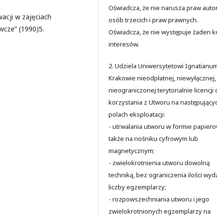
Oświadcza, że nie narusza praw auto
acji w zajęciach
osób trzecich i praw prawnych.
cze” (1990)5.
Oświadcza, że nie występuje żaden ko
interesów.
2. Udziela Uniwersytetowi Ignatianu
Krakowie nieodpłatnej, niewyłącznej,
nieograniczonej terytorialnie licencji
korzystania z Utworu na następujący
polach eksploatacji:
- utrwalania utworu w formie papiero
także na nośniku cyfrowym lub
magnetycznym;
- zwielokrotnienia utworu dowolną
techniką, bez ograniczenia ilości wyd
liczby egzemplarzy;
- rozpowszechniania utworu i jego
zwielokrotnionych egzemplarzy na