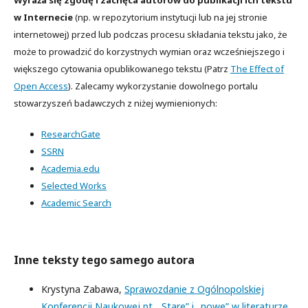
Wyraża się zgodę i zachęca autorów do publikacji ich tekstu
w Internecie
(np. w repozytorium instytucji lub na jej stronie
internetowej) przed lub podczas procesu składania tekstu jako, że
może to prowadzić do korzystnych wymian oraz wcześniejszego i
większego cytowania opublikowanego tekstu (Patrz
The Effect of
Open Access
). Zalecamy wykorzystanie dowolnego portalu
stowarzyszeń badawczych z niżej wymienionych:
ResearchGate
SSRN
Academia.edu
Selected Works
Academic Search
Inne teksty tego samego autora
Krystyna Zabawa,
Sprawozdanie z Ogólnopolskiej
Konferencji Naukowej pt. „Stare” i „nowe” w literaturze