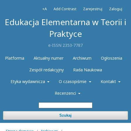
+A
Add Contrast
Zarejestruj
Zaloguj
Edukacja Elementarna w Teorii i
Praktyce
e-ISSN 2353-7787
Platforma
Aktualny numer
Archiwum
Ogłoszenia
Zespół redakcyjny
Rada Naukowa
Etyka wydawnicza
O czasopiśmie
Kontakt
Recenzenci
Szukaj