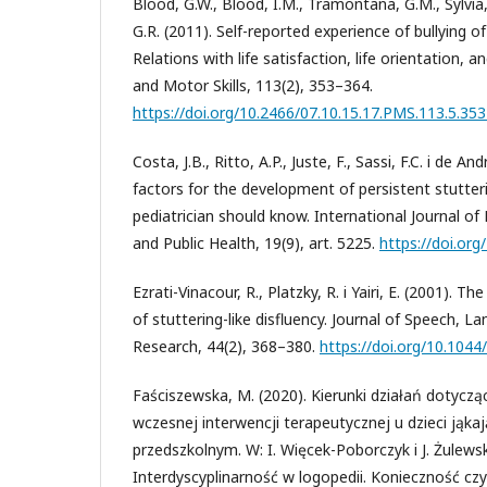
Blood, G.W., Blood, I.M., Tramontana, G.M., Sylvia, 
G.R. (2011). Self-reported experience of bullying o
Relations with life satisfaction, life orientation, 
and Motor Skills, 113(2), 353–364.
https://doi.org/10.2466/07.10.15.17.PMS.113.5.35
Costa, J.B., Ritto, A.P., Juste, F., Sassi, F.C. i de An
factors for the development of persistent stutter
pediatrician should know. International Journal o
and Public Health, 19(9), art. 5225.
https://doi.or
Ezrati-Vinacour, R., Platzky, R. i Yairi, E. (2001). 
of stuttering-like disfluency. Journal of Speech, 
Research, 44(2), 368–380.
https://doi.org/10.104
Faściszewska, M. (2020). Kierunki działań dotyczą
wczesnej interwencji terapeutycznej u dzieci jąka
przedszkolnym. W: I. Więcek-Poborczyk i J. Żulews
Interdyscyplinarność w logopedii. Konieczność czy