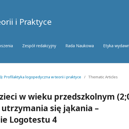
rii i Praktyce
oszenia
Zespół redakcyjny
Rada Naukowa
Etyka wydaw
): Profilaktyka logopedyczna w teorii i praktyce
/
Thematic Articles
ieci w wieku przedszkolnym (2;
 utrzymania się jąkania –
ie Logotestu 4