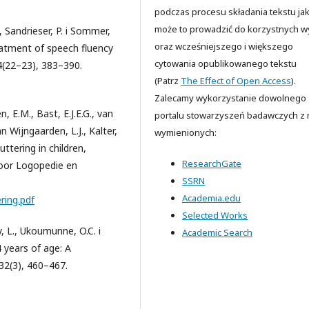
podczas procesu składania tekstu jak
może to prowadzić do korzystnych 
, Sandrieser, P. i Sommer,
oraz wcześniejszego i większego
atment of speech fluency
cytowania opublikowanego tekstu
4(22–23), 383–390.
(Patrz
The Effect of Open Access
).
Zalecamy wykorzystanie dowolnego
n, E.M., Bast, E.J.E.G., van
portalu stowarzyszeń badawczych z n
 Wijngaarden, L.J., Kalter,
wymienionych:
tuttering in children,
ResearchGate
voor Logopedie en
SSRN
Academia.edu
ring.pdf
Selected Works
y, L., Ukoumunne, O.C. i
Academic Search
4 years of age: A
32(3), 460–467.