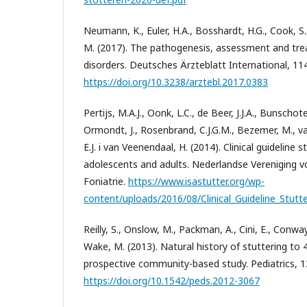
Neumann, K., Euler, H.A., Bosshardt, H.G., Cook, S.
M. (2017). The pathogenesis, assessment and tre
disorders. Deutsches Ärzteblatt International, 11
https://doi.org/10.3238/arztebl.2017.0383
Pertijs, M.A.J., Oonk, L.C., de Beer, J.J.A., Bunschote
Ormondt, J., Rosenbrand, C.J.G.M., Bezemer, M., van
E.J. i van Veenendaal, H. (2014). Clinical guideline s
adolescents and adults. Nederlandse Vereniging 
Foniatrie.
https://www.isastutter.org/wp-
content/uploads/2016/08/Clinical_Guideline_Stutte
Reilly, S., Onslow, M., Packman, A., Cini, E., Conwa
Wake, M. (2013). Natural history of stuttering to 
prospective community-based study. Pediatrics, 1
https://doi.org/10.1542/peds.2012-3067