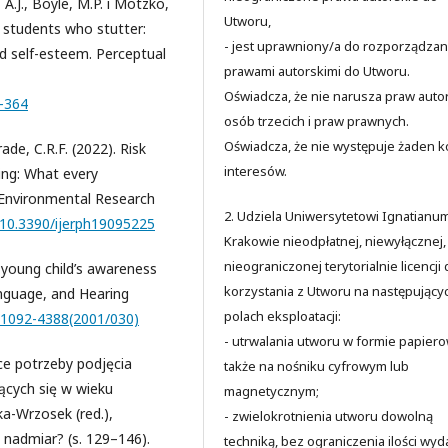
A.J., Boyle, M.P. i Motzko,
Utworu,
f students who stutter:
- jest uprawniony/a do rozporządzan
and self-esteem. Perceptual
prawami autorskimi do Utworu.
Oświadcza, że nie narusza praw auto
3-364
osób trzecich i praw prawnych.
Oświadcza, że nie występuje żaden ko
drade, C.R.F. (2022). Risk
interesów.
ing: What every
f Environmental Research
2. Udziela Uniwersytetowi Ignatianu
g/10.3390/ijerph19095225
Krakowie nieodpłatnej, niewyłącznej,
nieograniczonej terytorialnie licencji
The young child’s awareness
korzystania z Utworu na następujący
Language, and Hearing
polach eksploatacji:
4/1092-4388(2001/030)
- utrwalania utworu w formie papiero
ce potrzeby podjęcia
także na nośniku cyfrowym lub
jących się w wieku
magnetycznym;
ka-Wrzosek (red.),
- zwielokrotnienia utworu dowolną
 nadmiar? (s. 129–146).
techniką, bez ograniczenia ilości wyd