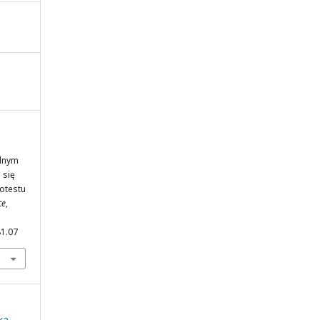
olnym
 się
otestu
ce
,
81.07
ka