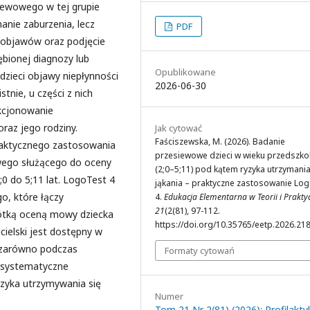
iewowego w tej grupie
anie zaburzenia, lecz
PDF
 objawów oraz podjęcie
bionej diagnozy lub
Opublikowane
dzieci objawy niepłynności
2026-06-30
nie, u części z nich
kcjonowanie
raz jego rodziny.
Jak cytować
Faściszewska, M. (2026). Badanie
praktycznego zastosowania
przesiewowe dzieci w wieku przedszk
wego służącego do oceny
(2;0–5;11) pod kątem ryzyka utrzymania
;0 do 5;11 lat. LogoTest 4
jąkania – praktyczne zastosowanie Log
, które łączy
4.
Edukacja Elementarna w Teorii i Prakty
21
(2(81), 97-112.
krótką oceną mowy dziecka
https://doi.org/10.35765/eetp.2026.21
ielski jest dostępny w
y zarówno podczas
Formaty cytowań
a systematyczne
yzyka utrzymywania się
Numer
Tom 21 Nr 2(81) (2026): Profilakty