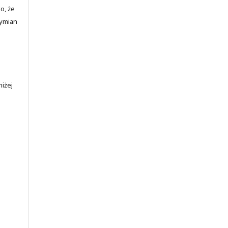
o, że
wymian
iżej