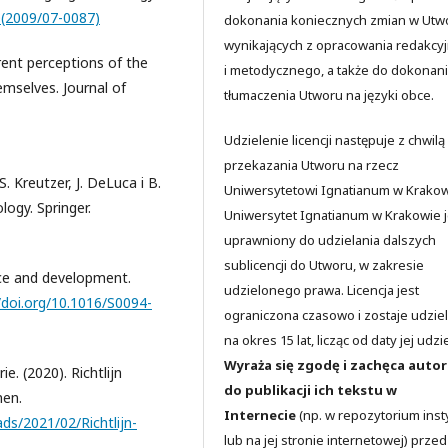
0(2009/07-0087)
dokonania koniecznych zmian w Utw
wynikających z opracowania redakcy
rent perceptions of the
i metodycznego, a także do dokonan
emselves. Journal of
tłumaczenia Utworu na języki obce.
Udzielenie licencji następuje z chwilą
przekazania Utworu na rzecz
S. Kreutzer, J. DeLuca i B.
Uniwersytetowi Ignatianum w Krakow
logy. Springer.
Uniwersytet Ignatianum w Krakowie j
uprawniony do udzielania dalszych
sublicencji do Utworu, w zakresie
nce and development.
udzielonego prawa. Licencja jest
/doi.org/10.1016/S0094-
ograniczona czasowo i zostaje udzie
na okres 15 lat, licząc od daty jej udzi
Wyraża się zgodę i zachęca auto
. (2020). Richtlijn
do publikacji ich tekstu w
nen.
Internecie
(np. w repozytorium insty
ds/2021/02/Richtlijn-
lub na jej stronie internetowej) przed