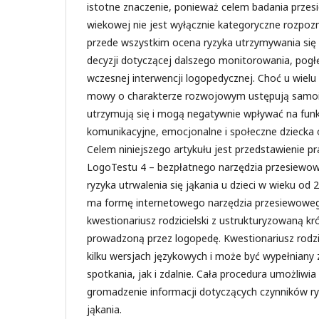
istotne znaczenie, ponieważ celem badania przes
wiekowej nie jest wyłącznie kategoryczne rozpozn
przede wszystkim ocena ryzyka utrzymywania się
decyzji dotyczącej dalszego monitorowania, pogłę
wczesnej interwencji logopedycznej. Choć u wielu 
mowy o charakterze rozwojowym ustępują samoist
utrzymują się i mogą negatywnie wpływać na fun
komunikacyjne, emocjonalne i społeczne dziecka o
Celem niniejszego artykułu jest przedstawienie 
LogoTestu 4 – bezpłatnego narzędzia przesiewo
ryzyka utrwalenia się jąkania u dzieci w wieku od 2
ma formę internetowego narzędzia przesiewowego
kwestionariusz rodzicielski z ustrukturyzowaną 
prowadzoną przez logopedę. Kwestionariusz rodzic
kilku wersjach językowych i może być wypełnian
spotkania, jak i zdalnie. Cała procedura umożliwi
gromadzenie informacji dotyczących czynników r
jąkania.