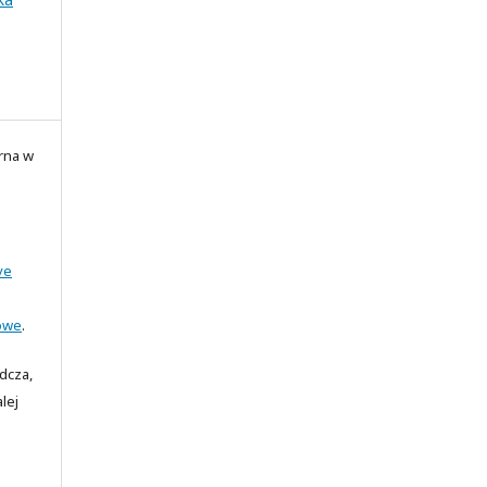
rna w
ve
owe
.
adcza,
lej