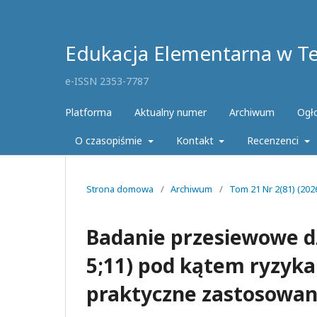
Edukacja Elementarna w Teo
e-ISSN 2353-7787
Platforma
Aktualny numer
Archiwum
Ogł
O czasopiśmie
Kontakt
Recenzenci
Strona domowa
/
Archiwum
/
Tom 21 Nr 2(81) (2026
Badanie przesiewowe dz
5;11) pod kątem ryzyka
praktyczne zastosowan