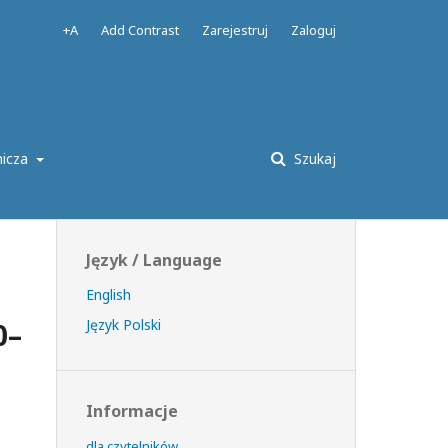
+A
Add Contrast
Zarejestruj
Zaloguj
nicza
Szukaj
Język / Language
English
Język Polski
0–
Informacje
dla czytelników