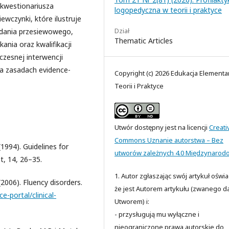
 kwestionariusza
logopedyczna w teorii i praktyce
ewczynki, które ilustruje
Dział
dania przesiewowego,
Thematic Articles
ania oraz kwalifikacji
czesnej interwencji
a zasadach evidence-
Copyright (c) 2026 Edukacja Elementa
Teorii i Praktyce
Utwór dostępny jest na licencji
Creati
Commons Uznanie autorstwa – Bez
994). Guidelines for
utworów zależnych 4.0 Międzynarod
t, 14, 26–35.
1. Autor zgłaszając swój artykuł oświ
006). Fluency disorders.
że jest Autorem artykułu (zwanego da
e-portal/clinical-
Utworem) i:
- przysługują mu wyłączne i
nieograniczone prawa autorskie do