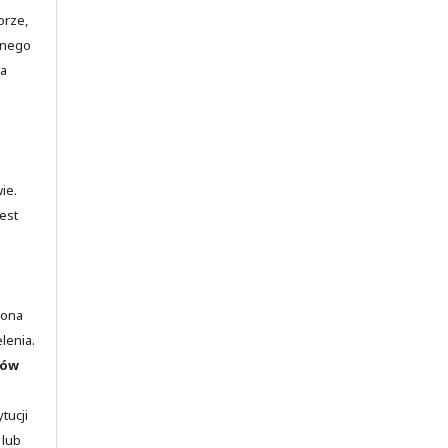
orze,
jnego
ia
ie.
est
lona
elenia.
rów
tucji
 lub