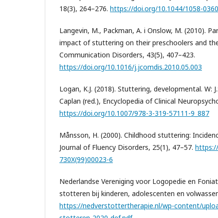
18(3), 264–276.
https://doi.org/10.1044/1058-036
Langevin, M., Packman, A. i Onslow, M. (2010). Pa
impact of stuttering on their preschoolers and th
Communication Disorders, 43(5), 407–423.
https://doi.org/10.1016/j.jcomdis.2010.05.003
Logan, K.J. (2018). Stuttering, developmental. W: J.
Caplan (red.), Encyclopedia of Clinical Neuropsycho
https://doi.org/10.1007/978-3-319-57111-9_887
Månsson, H. (2000). Childhood stuttering: Incide
Journal of Fluency Disorders, 25(1), 47–57.
https:/
730X(99)00023-6
Nederlandse Vereniging voor Logopedie en Foniatrie
stotteren bij kinderen, adolescenten en volwasse
https://nedverstottertherapie.nl/wp-content/uploa
stotteren-2020-def.pdf