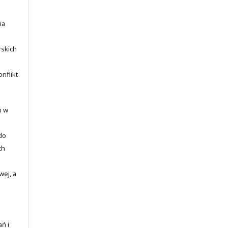
ia
rskich
nflikt
m w
 do
ch
wej, a
ań i