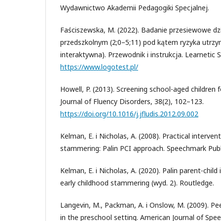
Wydawnictwo Akademii Pedagogiki Specjalnej.
Faściszewska, M. (2022). Badanie przesiewowe dz
przedszkolnym (2;0–5;11) pod kątem ryzyka utrzym
interaktywna). Przewodnik i instrukcja. Learnetic S
https://www.logotest.pl/
Howell, P. (2013). Screening school-aged children fo
Journal of Fluency Disorders, 38(2), 102–123.
https://doi.org/10.1016/j.jfludis.2012.09.002
Kelman, E. i Nicholas, A. (2008). Practical interven
stammering: Palin PCI approach. Speechmark Publ
Kelman, E. i Nicholas, A. (2020). Palin parent-child
early childhood stammering (wyd. 2). Routledge.
Langevin, M., Packman, A. i Onslow, M. (2009). Pe
in the preschool setting. American Journal of Sp