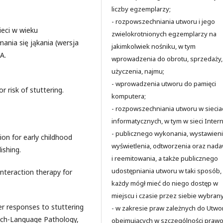
liczby egzemplarzy;
- rozpowszechniania utworu i jego
ieci w wieku
zwielokrotnionych egzemplarzy na
ania się jąkania (wersja
jakimkolwiek nośniku, w tym
A.
wprowadzenia do obrotu, sprzedaży,
użyczenia, najmu;
- wprowadzenia utworu do pamięci
r risk of stuttering.
komputera;
- rozpowszechniania utworu w siecia
informatycznych, w tym w sieci Intern
- publicznego wykonania, wystawieni
tion for early childhood
wyświetlenia, odtworzenia oraz nad
ishing.
i reemitowania, a także publicznego
udostępniania utworu w taki sposób,
 interaction therapy for
każdy mógł mieć do niego dostęp w
miejscu i czasie przez siebie wybran
er responses to stuttering
- w zakresie praw zależnych do Utwo
eech-Language Pathology,
obejmujących w szczególności praw