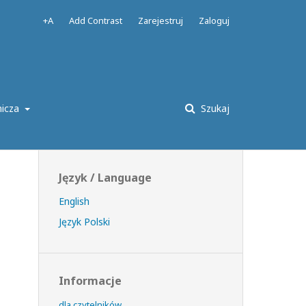
+A
Add Contrast
Zarejestruj
Zaloguj
nicza
Szukaj
Język / Language
English
Język Polski
Informacje
dla czytelników