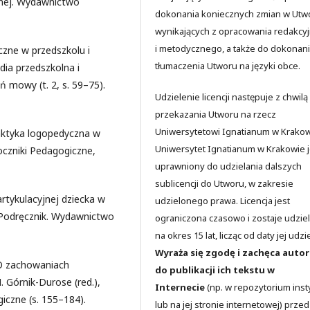
alnej. Wydawnictwo
dokonania koniecznych zmian w Utw
wynikających z opracowania redakcy
i metodycznego, a także do dokonan
zne w przedszkolu i
tłumaczenia Utworu na języki obce.
dia przedszkolna i
 mowy (t. 2, s. 59–75).
Udzielenie licencji następuje z chwilą
przekazania Utworu na rzecz
Uniwersytetowi Ignatianum w Krakow
ilaktyka logopedyczna w
Uniwersytet Ignatianum w Krakowie j
oczniki Pedagogiczne,
uprawniony do udzielania dalszych
sublicencji do Utworu, w zakresie
rtykulacyjnej dziecka w
udzielonego prawa. Licencja jest
. Podręcznik. Wydawnictwo
ograniczona czasowo i zostaje udzie
na okres 15 lat, licząc od daty jej udzi
Wyraża się zgodę i zachęca auto
 O zachowaniach
do publikacji ich tekstu w
 Górnik-Durose (red.),
Internecie
(np. w repozytorium insty
iczne (s. 155–184).
lub na jej stronie internetowej) przed