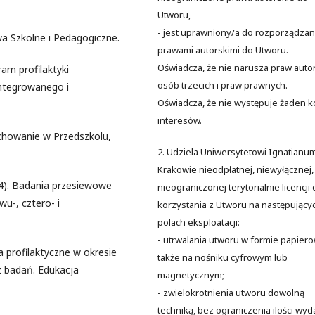
Utworu,
- jest uprawniony/a do rozporządzan
wa Szkolne i Pedagogiczne.
prawami autorskimi do Utworu.
Oświadcza, że nie narusza praw auto
am profilaktyki
osób trzecich i praw prawnych.
zintegrowanego i
Oświadcza, że nie występuje żaden ko
interesów.
ychowanie w Przedszkolu,
2. Udziela Uniwersytetowi Ignatianu
Krakowie nieodpłatnej, niewyłącznej,
004). Badania przesiewowe
nieograniczonej terytorialnie licencji
u-, cztero- i
korzystania z Utworu na następujący
polach eksploatacji:
- utrwalania utworu w formie papiero
a profilaktyczne w okresie
także na nośniku cyfrowym lub
z badań. Edukacja
magnetycznym;
- zwielokrotnienia utworu dowolną
techniką, bez ograniczenia ilości wyd