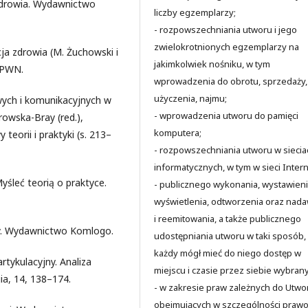
 zdrowia. Wydawnictwo
liczby egzemplarzy;
- rozpowszechniania utworu i jego
zwielokrotnionych egzemplarzy na
cja zdrowia (M. Żuchowski i
jakimkolwiek nośniku, w tym
 PWN.
wprowadzenia do obrotu, sprzedaży,
użyczenia, najmu;
owych i komunikacyjnych w
- wprowadzenia utworu do pamięci
rowska-Bray (red.),
komputera;
eorii i praktyki (s. 213–
- rozpowszechniania utworu w siecia
informatycznych, w tym w sieci Intern
yśleć teorią o praktyce.
- publicznego wykonania, wystawieni
wyświetlenia, odtworzenia oraz nad
i reemitowania, a także publicznego
jny. Wydawnictwo Komlogo.
udostępniania utworu w taki sposób,
każdy mógł mieć do niego dostęp w
rtykulacyjny. Analiza
miejscu i czasie przez siebie wybran
ia, 14, 138–174.
- w zakresie praw zależnych do Utwo
obejmujących w szczególności praw