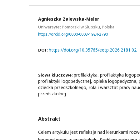
Agnieszka Zalewska-Meler
Uniwersytet Pomorski w Słupsku, Polska
https://orcid.org/0000-0003-1924-2790
https://doi.org/10.35765/eetp.2026.2181.02
DOI:
profilaktyka, profilaktyka logop
Słowa kluczowe:
profilaktyki logopedycznej, opieka logopedyczna, 
dziecka przedszkolnego, rola i warsztat pracy nauc
przedszkolnej
Abstrakt
Celem artykułu jest refleksja nad kierunkami rozwo
logopedycznej w przedszkolu. Problem związano