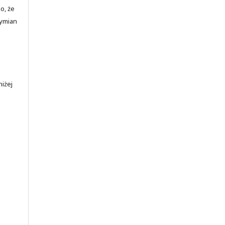
o, że
wymian
iżej