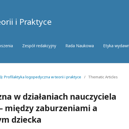
rii i Praktyce
oszenia
Zespół redakcyjny
Rada Naukowa
Etyka wydaw
): Profilaktyka logopedyczna w teorii i praktyce
/
Thematic Articles
zna w działaniach nauczyciela
 – między zaburzeniami a
ym dziecka