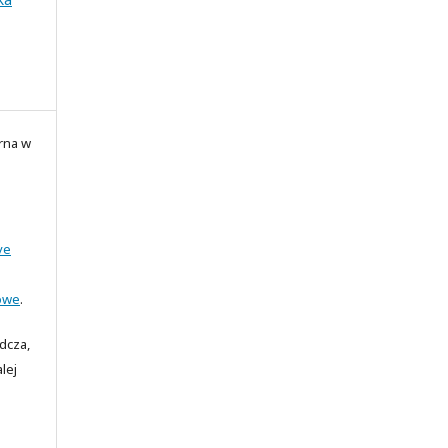
rna w
ve
owe
.
adcza,
lej