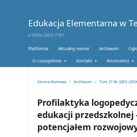
Edukacja Elementarna w Teo
e-ISSN 2353-7787
Platforma
Aktualny numer
Archiwum
Ogł
O czasopiśmie
Kontakt
Recenzenci
Strona domowa
/
Archiwum
/
Tom 21 Nr 2(81) (2026
Profilaktyka logopedyc
edukacji przedszkolnej
potencjałem rozwojow