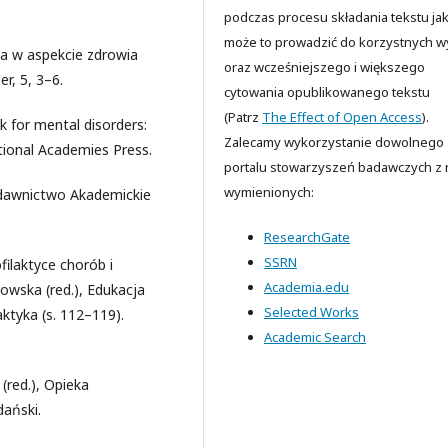
podczas procesu składania tekstu jak
może to prowadzić do korzystnych 
na w aspekcie zdrowia
oraz wcześniejszego i większego
r, 5, 3–6.
cytowania opublikowanego tekstu
(Patrz
The Effect of Open Access
).
sk for mental disorders:
Zalecamy wykorzystanie dowolnego
ational Academies Press.
portalu stowarzyszeń badawczych z n
wymienionych:
ydawnictwo Akademickie
ResearchGate
SSRN
ilaktyce chorób i
Academia.edu
wska (red.), Edukacja
Selected Works
tyka (s. 112–119).
Academic Search
(red.), Opieka
dański.