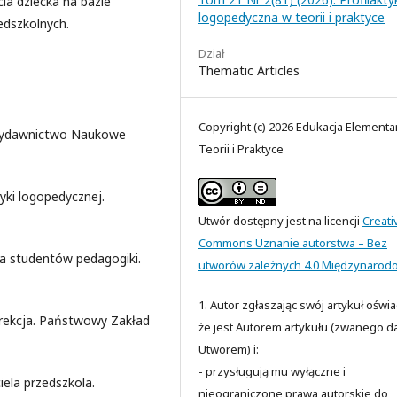
ia dziecka na bazie
logopedyczna w teorii i praktyce
edszkolnych.
Dział
Thematic Articles
Copyright (c) 2026 Edukacja Elementa
 Wydawnictwo Naukowe
Teorii i Praktyce
yki logopedycznej.
Utwór dostępny jest na licencji
Creati
Commons Uznanie autorstwa – Bez
a studentów pedagogiki.
utworów zależnych 4.0 Międzynarod
1. Autor zgłaszając swój artykuł oświ
orekcja. Państwowy Zakład
że jest Autorem artykułu (zwanego da
Utworem) i:
- przysługują mu wyłączne i
ela przedszkola.
nieograniczone prawa autorskie do