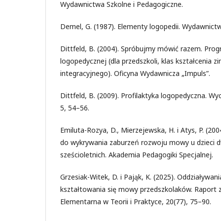
Wydawnictwa Szkolne i Pedagogiczne.
Demel, G. (1987). Elementy logopedii. Wydawnict
Dittfeld, B. (2004). Spróbujmy mówić razem. Progr
logopedycznej (dla przedszkoli, klas kształcenia 
integracyjnego). Oficyna Wydawnicza „Impuls”.
Dittfeld, B. (2009). Profilaktyka logopedyczna. W
5, 54–56.
Emiluta-Rozya, D., Mierzejewska, H. i Atys, P. (2
do wykrywania zaburzeń rozwoju mowy u dzieci dw
sześcioletnich. Akademia Pedagogiki Specjalnej.
Grzesiak-Witek, D. i Pająk, K. (2025). Oddziaływani
kształtowania się mowy przedszkolaków. Raport 
Elementarna w Teorii i Praktyce, 20(77), 75–90.