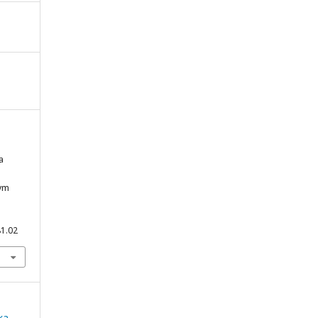
a
wym
81.02
ka