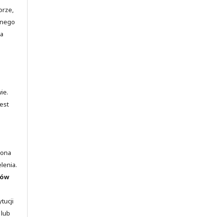
orze,
jnego
ia
ie.
est
lona
elenia.
rów
tucji
 lub