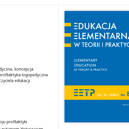
edyczna, koncepcja
profilaktyka logopedyczna
zyciela edukacji
ju profilaktyki
 z pytaniem dotyczącym