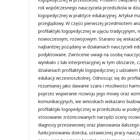
roli współczesnego nauczyciela przedszkola w dzia
logopedycznej w praktyce edukacyjnej. Artykuł m
przeglądowy. W części pierwszej przedmiotem anal
profilaktyki logopedycznej w ujęciu tradycyjnym,
nowoczesnym, rozwojowym. Starano się wskazać, k
najbardziej pożądany w działaniach nauczycieli edu
podyktowane. Zwrócenie uwagi na osobę nauczycie
wynikało z luki interpretacyjnej w tym obszarze, cz
działaniach profilaktyki logopedycznej z udziałem
edukacji wczesnoszkolnej. Odnosząc się do profil
rozumianej jako dawanie szans i możliwości harm
poprzez wspieranie rozwoju jego mowy oraz wzm
komunikacyjnych, we wnioskach wskazano budowan
profilaktyki logopedycznej w przedszkolu w pode
stosowanie zróżnicowanych narzędzi oceny rozw
diagnozy przesiewowej oraz planowania dalszeg
funkcjonowaniu dziecka, ustawicznej pracy naucz