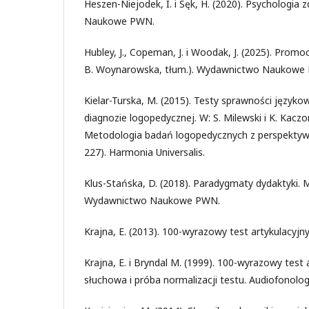
Heszen-Niejodek, I. i Sęk, H. (2020). Psychologia
Naukowe PWN.
Hubley, J., Copeman, J. i Woodak, J. (2025). Promo
B. Woynarowska, tłum.). Wydawnictwo Naukowe
Kielar-Turska, M. (2015). Testy sprawności język
diagnozie logopedycznej. W: S. Milewski i K. Kaczo
Metodologia badań logopedycznych z perspektywy t
227). Harmonia Universalis.
Klus-Stańska, D. (2018). Paradygmaty dydaktyki. M
Wydawnictwo Naukowe PWN.
Krajna, E. (2013). 100-wyrazowy test artykulacy
Krajna, E. i Bryndal M. (1999). 100-wyrazowy test a
słuchowa i próba normalizacji testu. Audiofonolog