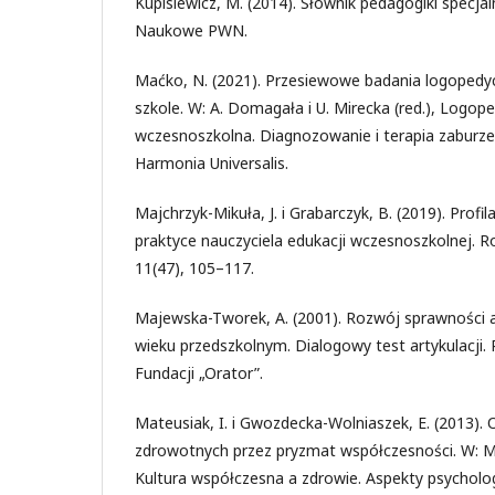
Kupisiewicz, M. (2014). Słownik pedagogiki specj
Naukowe PWN.
Maćko, N. (2021). Przesiewowe badania logopedyc
szkole. W: A. Domagała i U. Mirecka (red.), Logope
wczesnoszkolna. Diagnozowanie i terapia zaburzeń
Harmonia Universalis.
Majchrzyk-Mikuła, J. i Grabarczyk, B. (2019). Prof
praktyce nauczyciela edukacji wczesnoszkolnej. R
11(47), 105–117.
Majewska-Tworek, A. (2001). Rozwój sprawności a
wieku przedszkolnym. Dialogowy test artykulacji
Fundacji „Orator”.
Mateusiak, I. i Gwozdecka-Wolniaszek, E. (2013).
zdrowotnych przez pryzmat współczesności. W: M.
Kultura współczesna a zdrowie. Aspekty psycholog