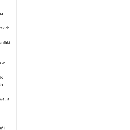
ia
rskich
nflikt
m w
 do
ch
wej, a
ań i