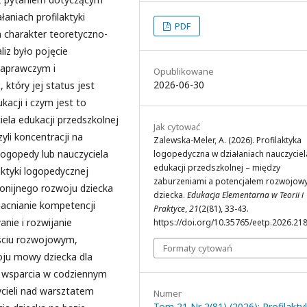
łaniach profilaktyki
PDF
a charakter teoretyczno-
iz było pojęcie
 naprawczym i
Opublikowane
2026-06-30
tóry jej status jest
kacji i czym jest to
la edukacji przedszkolnej
Jak cytować
yli koncentracji na
Zalewska-Meler, A. (2026). Profilaktyka
 logopedy lub nauczyciela
logopedyczna w działaniach nauczyciel
edukacji przedszkolnej – między
aktyki logopedycznej
zaburzeniami a potencjałem rozwojo
onijnego rozwoju dziecka
dziecka.
Edukacja Elementarna w Teorii i
acnianie kompetencji
Praktyce
,
21
(2(81), 33-43.
ie i rozwijanie
https://doi.org/10.35765/eetp.2026.21
jściu rozwojowym,
Formaty cytowań
oju mowy dziecka dla
o wsparcia w codziennym
ycieli nad warsztatem
Numer
Tom 21 Nr 2(81) (2026): Profilakty