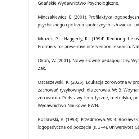
Gdańskie Wydawnictwo Psychologiczne.
Minczakiewicz, E. (2001). Profilaktyka logopedycz
psychicznego i potrzeb społecznych człowieka. Lide
Mrazek, P.J. i Haggerty, R.J. (1994). Reducing the ri
Frontiers for preventive intervention research. N
Okoń, W. (2001). Nowy słownik pedagogiczny. W
Żak.
Ostaszewski, K. (2025). Edukacja zdrowotna w prof
zachowań ryzykownych dla zdrowia. W: B. Woynaro
zdrowotna. Podstawy teoretyczne, metodyka, prak
Wydawnictwo Naukowe PWN.
Rocławski, B. (1993). Przedmowa. W: B. Rocławski 
logopedyczna od poczęcia (s. 3–4). Uniwersytet G