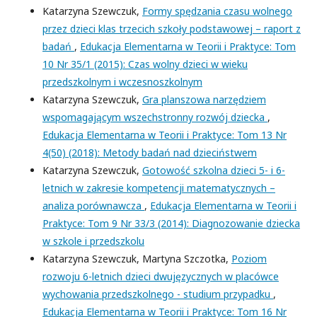
Katarzyna Szewczuk,
Formy spędzania czasu wolnego
przez dzieci klas trzecich szkoły podstawowej – raport z
badań
,
Edukacja Elementarna w Teorii i Praktyce: Tom
10 Nr 35/1 (2015): Czas wolny dzieci w wieku
przedszkolnym i wczesnoszkolnym
Katarzyna Szewczuk,
Gra planszowa narzędziem
wspomagającym wszechstronny rozwój dziecka
,
Edukacja Elementarna w Teorii i Praktyce: Tom 13 Nr
4(50) (2018): Metody badań nad dzieciństwem
Katarzyna Szewczuk,
Gotowość szkolna dzieci 5- i 6-
letnich w zakresie kompetencji matematycznych –
analiza porównawcza
,
Edukacja Elementarna w Teorii i
Praktyce: Tom 9 Nr 33/3 (2014): Diagnozowanie dziecka
w szkole i przedszkolu
Katarzyna Szewczuk, Martyna Szczotka,
Poziom
rozwoju 6-letnich dzieci dwujęzycznych w placówce
wychowania przedszkolnego - studium przypadku
,
Edukacja Elementarna w Teorii i Praktyce: Tom 16 Nr