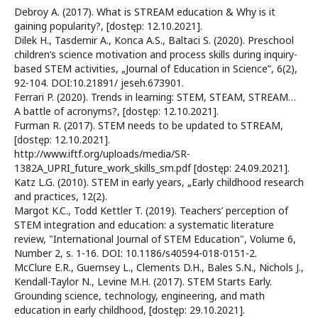
Debroy A. (2017). What is STREAM education & Why is it
gaining popularity?,
[dostęp: 12.10.2021].
Dilek H., Tasdemir A., Konca A.S., Baltaci S. (2020). Preschool
children’s science motivation and process skills during inquiry-
based STEM activities, „Journal of Education in Science”, 6(2),
92-104. DOI:10.21891/ jeseh.673901.
Ferrari P. (2020). Trends in learning: STEM, STEAM, STREAM…
A battle of acronyms?,
[dostęp: 12.10.2021].
Furman R. (2017). STEM needs to be updated to STREAM,
[dostęp: 12.10.2021].
http://www.iftf.org/uploads/media/SR-
1382A_UPRI_future_work_skills_sm.pdf [dostęp: 24.09.2021].
Katz L.G. (2010). STEM in early years, „Early childhood research
and practices, 12(2).
Margot K.C., Todd Kettler T. (2019). Teachers’ perception of
STEM integration and education: a systematic literature
review, "International Journal of STEM Education", Volume 6,
Number 2, s. 1-16. DOI: 10.1186/s40594-018-0151-2.
McClure E.R., Guernsey L., Clements D.H., Bales S.N., Nichols J.,
Kendall-Taylor N., Levine M.H. (2017). STEM Starts Early.
Grounding science, technology, engineering, and math
education in early childhood,
[dostęp: 29.10.2021].