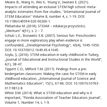
Means B., Wang H., Wei X., Young V., Iwatani E. (2021).
Impacts of attending an inclusive STEM high school: meta-
analytic estimates from five studies, "International Journal of
STEM Education" Volume 8, number 4, s. 1-19. DOI:
10.1186/s40594-020-00260-1.
Plebańska M. (2018). STEAM – edukacja przyszłości,
„Meritum” 4(51), s. 2 – 7.
Schulz L.E., Bonawitz E.B. (2007). Serious fun: Preschoolers
engage in more exploratory play when evidence is
confounded, „Developmental Psychology”, 43(4), 1045-1050.
DOI: 10.1037/0012-1649.43.4.1045.
Soylu, Ş. (2016). STEM education in early childhood in Turkey,
„Journal of Educational and Instructional Studies in the World”,
6(1), 38-47.
Tippett C.D., Milford T.M. (2017). Findings from a pre-
kindergarten classroom: Making the case for STEM in early
childhood education, „International Journal of Science and
Mathematics Education”, 15(1), 67-86. DOI: 10.1007/s10763-
017-9812-8.
White D.W. (2014). What is STEM education and why is it
important, “Florida Association of Teacher Educators Journal”,
Volume 1, Number 14, s. 1-9.