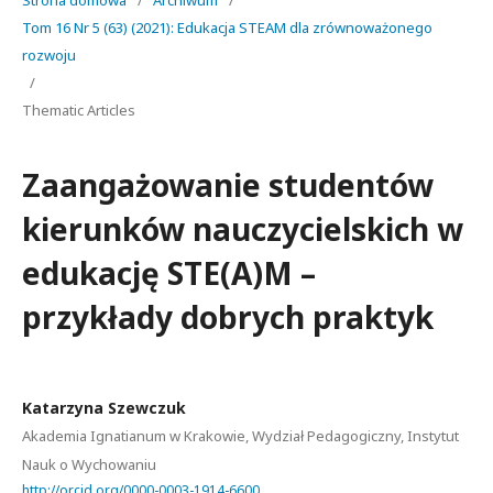
Strona domowa
/
Archiwum
/
Tom 16 Nr 5 (63) (2021): Edukacja STEAM dla zrównoważonego
rozwoju
/
Thematic Articles
Zaangażowanie studentów
kierunków nauczycielskich w
edukację STE(A)M –
przykłady dobrych praktyk
Katarzyna Szewczuk
Akademia Ignatianum w Krakowie, Wydział Pedagogiczny, Instytut
Nauk o Wychowaniu
http://orcid.org/0000-0003-1914-6600