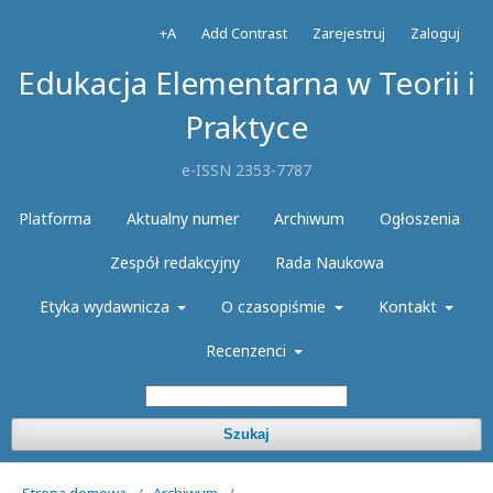
+A
Add Contrast
Zarejestruj
Zaloguj
Edukacja Elementarna w Teorii i
Praktyce
e-ISSN 2353-7787
Platforma
Aktualny numer
Archiwum
Ogłoszenia
Zespół redakcyjny
Rada Naukowa
Etyka wydawnicza
O czasopiśmie
Kontakt
Recenzenci
Szukaj