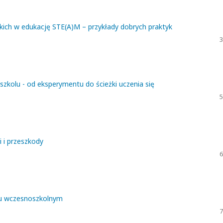
ich w edukację STE(A)M – przykłady dobrych praktyk
3
zkolu - od eksperymentu do ścieżki uczenia się
5
 i przeszkody
6
eku wczesnoszkolnym
7