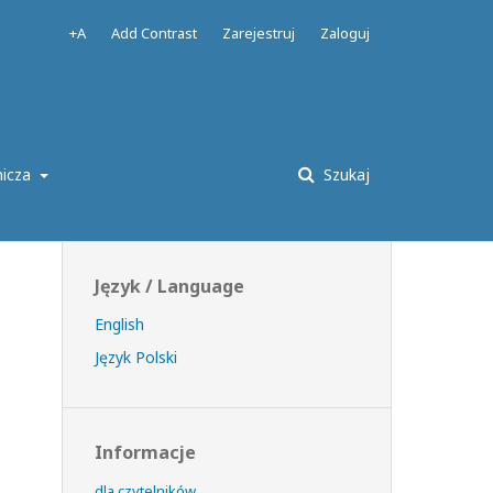
+A
Add Contrast
Zarejestruj
Zaloguj
nicza
Szukaj
Język / Language
English
Język Polski
Informacje
dla czytelników