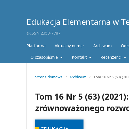
Edukacja Elementarna w Teo
e-ISSN 2353-7787
Platforma
Aktualny numer
Archiwum
Ogł
O czasopiśmie
Kontakt
Recenzenci
Strona domowa
/
Archiwum
/
Tom 16 Nr 5 (63) (2
Tom 16 Nr 5 (63) (2021)
zrównoważonego rozwo