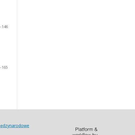
-146
-165
Międzynarodowe