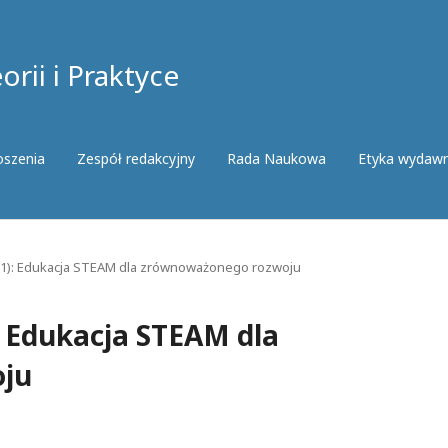
rii i Praktyce
oszenia
Zespół redakcyjny
Rada Naukowa
Etyka wydaw
021): Edukacja STEAM dla zrównoważonego rozwoju
: Edukacja STEAM dla
ju