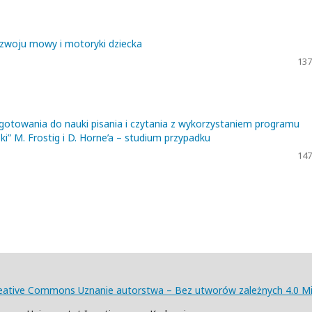
rozwoju mowy i motoryki dziecka
137
ygotowania do nauki pisania i czytania z wykorzystaniem programu
i” M. Frostig i D. Horne’a – studium przypadku
147
eative Commons Uznanie autorstwa – Bez utworów zależnych 4.0 