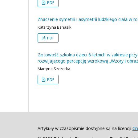
PDF
Znaczenie symetrii i asymetrii ludzkiego ciała w 
Katarzyna Banasik
PDF
Gotowość szkolna dzieci 6-letnich w zakresie prz
rozwijającego percepcję wzrokową „Wzory i obrazk
Martyna Szczotka
PDF
Artykuły w czasopiśmie dostępne są na licencji
Cr