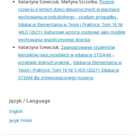
Katarzyna Szewczuk, Martyna Szczotka,
Poziom
rozwoju 6-letnich dzieci dwujęzycznych w placówce
wychowania przedszkolnego - studium przypadku
,
Edukacja Elementarna w Teorii i Praktyce: Tom 16 Nr
4(62) (2021): Kulturowe wzorce osobowe jako modele
wychowania współczesnego dziecka
Katarzyna Szewczuk,
Zaangażowanie studentów
kierunków nauczycielskich w edukację STE(A)M –
przykłady dobrych praktyk
,
Edukacja Elementarna w
Teorii i Praktyce: Tom 16 Nr 5 (63) (2021): Edukacja
STEAM dla zrównoważonego rozwoju
Język / Language
English
Język Polski