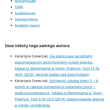
ResearchGate
SSRN
Academia.edu
Selected Works
Academic Search
Inne teksty tego samego autora
Katarzyna Szewczuk,
Gra planszowa narzędziem
wspomagającym wszechstronny rozwój dziecka
,
Edukacja Elementarna w Teorii i Praktyce: Tom 13 Nr
4(50) (2018): Metody badań nad dzieciństwem
Katarzyna Szewczuk,
Gotowość szkolna dzieci 5- i 6-
letnich w zakresie kompetencji matematycznych –
analiza porównawcza
,
Edukacja Elementarna w Teorii i
Praktyce: Tom 9 Nr 33/3 (2014): Diagnozowanie dziecka
w szkole i przedszkolu