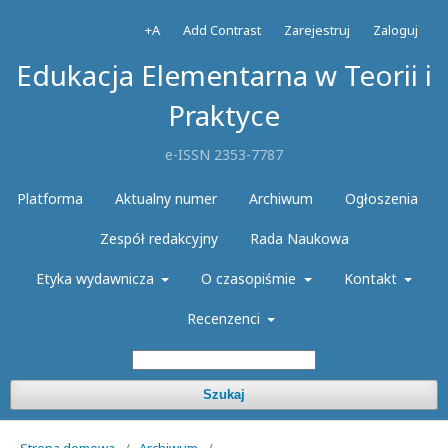
+A
Add Contrast
Zarejestruj
Zaloguj
Edukacja Elementarna w Teorii i
Praktyce
e-ISSN 2353-7787
Platforma
Aktualny numer
Archiwum
Ogłoszenia
Zespół redakcyjny
Rada Naukowa
Etyka wydawnicza
O czasopiśmie
Kontakt
Recenzenci
Szukaj