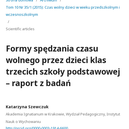
Strona domowa
/
Archiwum
/
Tom 10 Nr 35/1 (2015): Czas wolny dzieci w wieku przedszkolnym i
wczesnoszkolnym
/
Scientific articles
Formy spędzania czasu
wolnego przez dzieci klas
trzecich szkoły podstawowej
– raport z badań
Katarzyna Szewczuk
Akademia Ignatianum w Krakowie, Wydział Pedagogiczny, Instytut
Nauk o Wychowaniu
http://orcid.org/0000-0003-1914-6600