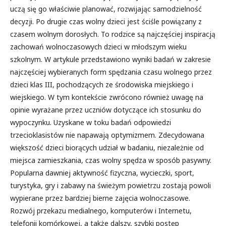
uczą się go właściwie planować, rozwijając samodzielność
decyzji. Po drugie czas wolny dzieci jest ściśle powiązany z
czasem wolnym dorosłych. To rodzice są najczęściej inspiracją
zachowań wolnoczasowych dzieci w młodszym wieku
szkolnym. W artykule przedstawiono wyniki badań w zakresie
najczęściej wybieranych form spędzania czasu wolnego przez
dzieci klas III, pochodzących ze środowiska miejskiego i
wiejskiego. W tym kontekście zwrócono również uwagę na
opinie wyrażane przez uczniów dotyczące ich stosunku do
wypoczynku. Uzyskane w toku badań odpowiedzi
trzecioklasistów nie napawają optymizmem. Zdecydowana
większość dzieci biorących udział w badaniu, niezależnie od
miejsca zamieszkania, czas wolny spędza w sposób pasywny.
Popularna dawniej aktywność fizyczna, wycieczki, sport,
turystyka, gry i zabawy na świeżym powietrzu zostają powoli
wypierane przez bardziej bierne zajęcia wolnoczasowe.
Rozwój przekazu medialnego, komputerów i Internetu,
telefonii komórkowej, a także dalszy, szybki postęp