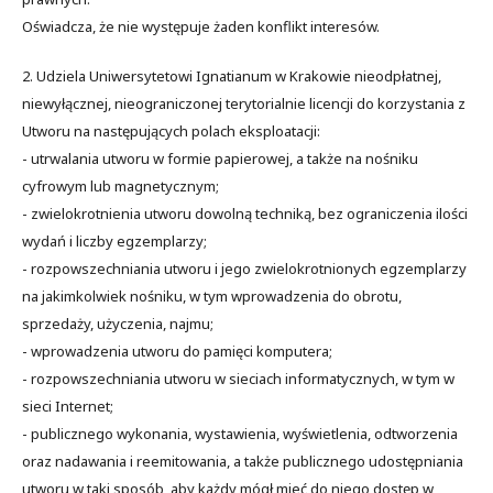
Oświadcza, że nie występuje żaden konflikt interesów.
2. Udziela Uniwersytetowi Ignatianum w Krakowie nieodpłatnej,
niewyłącznej, nieograniczonej terytorialnie licencji do korzystania z
Utworu na następujących polach eksploatacji:
- utrwalania utworu w formie papierowej, a także na nośniku
cyfrowym lub magnetycznym;
- zwielokrotnienia utworu dowolną techniką, bez ograniczenia ilości
wydań i liczby egzemplarzy;
- rozpowszechniania utworu i jego zwielokrotnionych egzemplarzy
na jakimkolwiek nośniku, w tym wprowadzenia do obrotu,
sprzedaży, użyczenia, najmu;
- wprowadzenia utworu do pamięci komputera;
- rozpowszechniania utworu w sieciach informatycznych, w tym w
sieci Internet;
- publicznego wykonania, wystawienia, wyświetlenia, odtworzenia
oraz nadawania i reemitowania, a także publicznego udostępniania
utworu w taki sposób, aby każdy mógł mieć do niego dostęp w