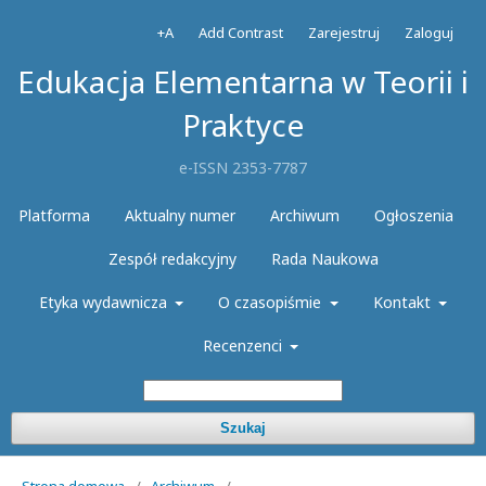
+A
Add Contrast
Zarejestruj
Zaloguj
Edukacja Elementarna w Teorii i
Praktyce
e-ISSN 2353-7787
Platforma
Aktualny numer
Archiwum
Ogłoszenia
Zespół redakcyjny
Rada Naukowa
Etyka wydawnicza
O czasopiśmie
Kontakt
Recenzenci
Szukaj