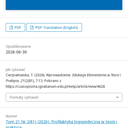
PDF
PDF Translation (English)
Opublikowane
2026-06-30
Jak cytować
Cierpiałowska, T. (2026). Wprowadzenie.
Edukacja Elementarna w Teorii i
Praktyce
,
21
(2(81), 7-13. Pobrano z
https://czasopisma.ignatianum.edu.pl/eetp/article/view/4628
Formaty cytowań
Numer
Tom 21 Nr 2(81) (2026): Profilaktyka logopedyczna w teorii i
praktyce