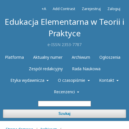
+A
Add Contrast
Zarejestruj
Zaloguj
Edukacja Elementarna w Teorii i
Praktyce
e-ISSN 2353-7787
Platforma
Aktualny numer
Archiwum
Ogłoszenia
Zespół redakcyjny
Rada Naukowa
Etyka wydawnicza
O czasopiśmie
Kontakt
Recenzenci
Szukaj