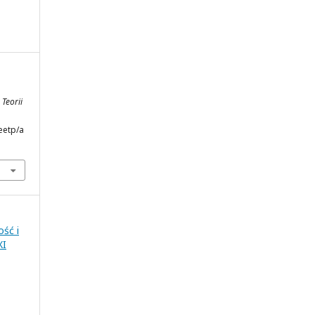
Teorii
eetp/a
ść i
XI