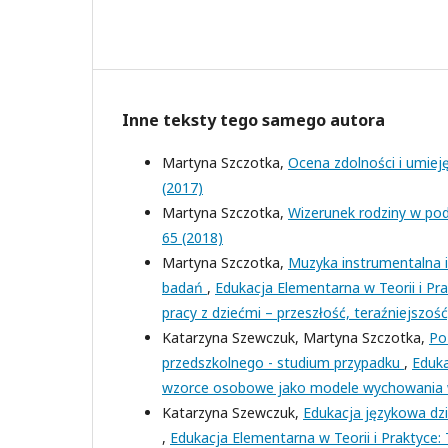
Inne teksty tego samego autora
Martyna Szczotka,
Ocena zdolności i umiej
(2017)
Martyna Szczotka,
Wizerunek rodziny w po
65 (2018)
Martyna Szczotka,
Muzyka instrumentalna i 
badań
,
Edukacja Elementarna w Teorii i Pr
pracy z dziećmi – przeszłość, teraźniejszość
Katarzyna Szewczuk, Martyna Szczotka,
Po
przedszkolnego - studium przypadku
,
Eduka
wzorce osobowe jako modele wychowania 
Katarzyna Szewczuk,
Edukacja językowa dz
,
Edukacja Elementarna w Teorii i Praktyce: