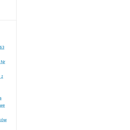
 63
 Nr
 z
a
owe
ików