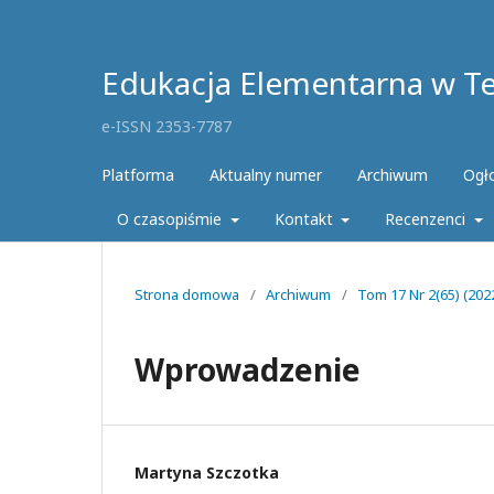
Edukacja Elementarna w Teo
e-ISSN 2353-7787
Platforma
Aktualny numer
Archiwum
Ogł
O czasopiśmie
Kontakt
Recenzenci
Strona domowa
/
Archiwum
/
Tom 17 Nr 2(65) (20
Wprowadzenie
Martyna Szczotka