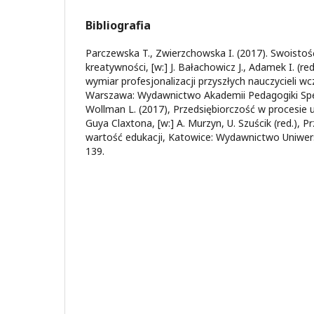
Bibliografia
Parczewska T., Zwierzchowska I. (2017). Swoistoś
kreatywności, [w:] J. Bałachowicz J., Adamek I. (re
wymiar profesjonalizacji przyszłych nauczycieli wc
Warszawa: Wydawnictwo Akademii Pedagogiki Specj
Wollman L. (2017), Przedsiębiorczość w procesie u
Guya Claxtona, [w:] A. Murzyn, U. Szuścik (red.), P
wartość edukacji, Katowice: Wydawnictwo Uniwers
139.