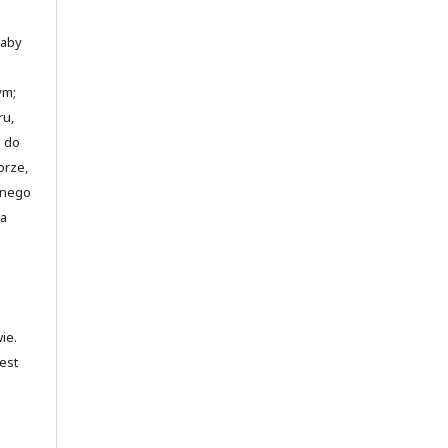
 aby
ym;
ru,
o do
orze,
jnego
ia
ie.
est