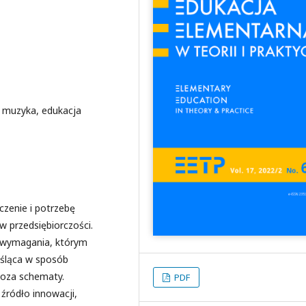
, muzyka, edukacja
czenie i potrzebę
 przedsiębiorczości.
a wymagania, którym
yśląca w sposób
poza schematy.
PDF
źródło innowacji,