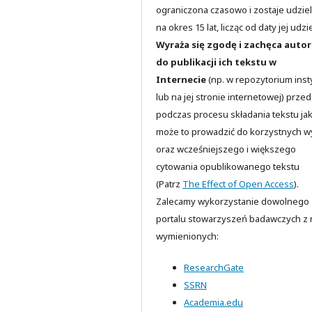
ograniczona czasowo i zostaje udzie
na okres 15 lat, licząc od daty jej udzi
Wyraża się zgodę i zachęca auto
do publikacji ich tekstu w
Internecie
(np. w repozytorium insty
lub na jej stronie internetowej) przed
podczas procesu składania tekstu jak
może to prowadzić do korzystnych 
oraz wcześniejszego i większego
cytowania opublikowanego tekstu
(Patrz
The Effect of Open Access
).
Zalecamy wykorzystanie dowolnego
portalu stowarzyszeń badawczych z n
wymienionych:
ResearchGate
SSRN
Academia.edu