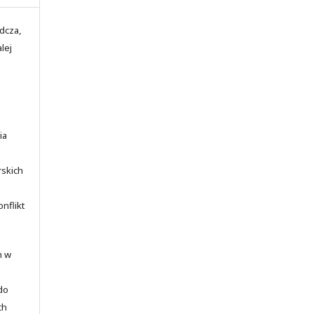
adcza,
lej
ia
rskich
nflikt
m w
 do
ch