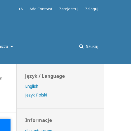
+A
Add Contrast
Zarejestruj
Zaloguj
nicza
Szukaj
Język / Language
on
English
Język Polski
Informacje
dla czytelników