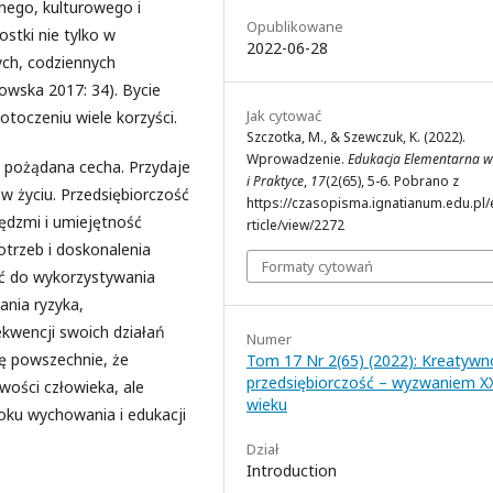
znego, kulturowego i
Opublikowane
stki nie tylko w
2022-06-28
ych, codziennych
owska 2017: 34). Bycie
Jak cytować
otoczeniu wiele korzyści.
Szczotka, M., & Szewczuk, K. (2022).
Wprowadzenie.
Edukacja Elementarna w 
ożądana cecha. Przydaje
i Praktyce
,
17
(2(65), 5-6. Pobrano z
 w życiu. Przedsiębiorczość
https://czasopisma.ignatianum.edu.pl/
iędzmi i umiejętność
rticle/view/2272
otrzeb i doskonalenia
Formaty cytowań
ć do wykorzystywania
nia ryzyka,
kwencji swoich działań
Numer
ię powszechnie, że
Tom 17 Nr 2(65) (2022): Kreatywno
przedsiębiorczość – wyzwaniem X
wości człowieka, ale
wieku
oku wychowania i edukacji
Dział
Introduction