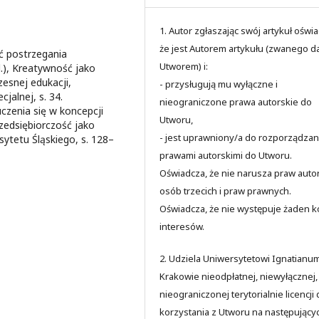
1. Autor zgłaszając swój artykuł oświ
że jest Autorem artykułu (zwanego da
ć postrzegania
Utworem) i:
d.), Kreatywność jako
zesnej edukacji,
- przysługują mu wyłączne i
alnej, s. 34.
nieograniczone prawa autorskie do
czenia się w koncepcji
Utworu,
rzedsiębiorczość jako
- jest uprawniony/a do rozporządzan
ytetu Śląskiego, s. 128–
prawami autorskimi do Utworu.
Oświadcza, że nie narusza praw auto
osób trzecich i praw prawnych.
Oświadcza, że nie występuje żaden ko
interesów.
2. Udziela Uniwersytetowi Ignatianu
Krakowie nieodpłatnej, niewyłącznej,
nieograniczonej terytorialnie licencji
korzystania z Utworu na następujący