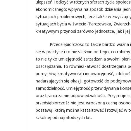
ulepszeń i odkryć w różnych sferach życia społec
ekonomicznego; wpływa na sposób działania jedno
sytuacjach problemowych, lecz także w zwyczajn
sytuacjach bycia w świecie (Parczewska, Zwierzch
kreatywnym przynosi zarówno jednostce, jak i jej 
Przedsiębiorczość to także bardzo ważna i p
się w praktyce i to niezależnie od tego, co robimy
to nie tylko umiejętność zarządzania swoimi pien
oszczędzania. To również łatwość dostrzegania p
pomysłów, kreatywność i innowacyjność, zdolnoś
nadarzających się okazji, gotowość do podejmowa
samodzielność, umiejętność przewidywania konse
oraz brania za nie odpowiedzialności. Przyjmuje s
przedsiębiorczość nie jest wrodzoną cechą osobo
postawą, którą można kształtować i rozwijać w t
szkolnej od najmłodszych lat.