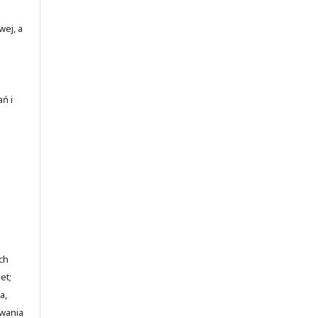
wej, a
ań i
ch
et;
a,
awania