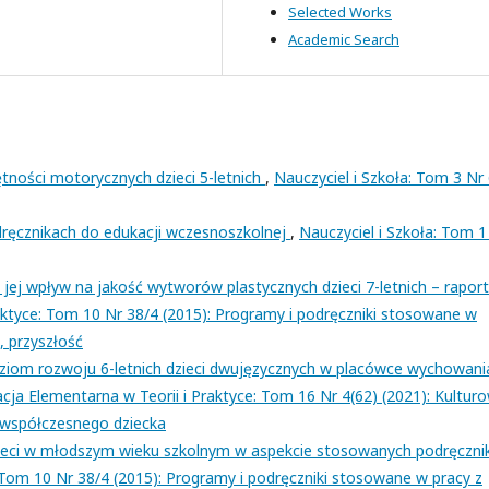
Selected Works
Academic Search
ętności motorycznych dzieci 5-letnich
,
Nauczyciel i Szkoła: Tom 3 Nr
dręcznikach do edukacji wczesnoszkolnej
,
Nauczyciel i Szkoła: Tom 1
jej wpływ na jakość wytworów plastycznych dzieci 7-letnich – raport
aktyce: Tom 10 Nr 38/4 (2015): Programy i podręczniki stosowane w
, przyszłość
ziom rozwoju 6-letnich dzieci dwujęzycznych w placówce wychowani
cja Elementarna w Teorii i Praktyce: Tom 16 Nr 4(62) (2021): Kultur
współczesnego dziecka
ieci w młodszym wieku szkolnym w aspekcie stosowanych podręczn
 Tom 10 Nr 38/4 (2015): Programy i podręczniki stosowane w pracy z