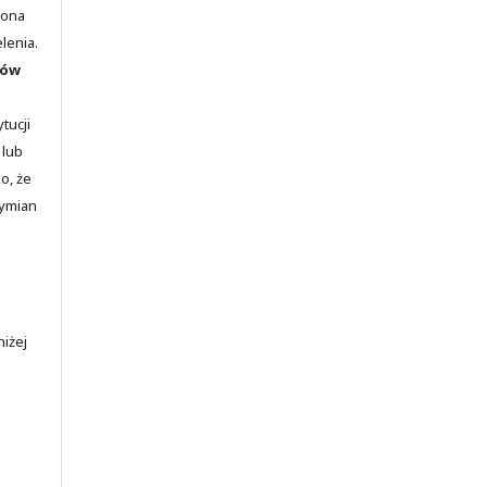
lona
elenia.
rów
tucji
 lub
o, że
wymian
iżej