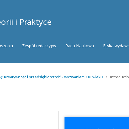
rii i Praktyce
oszenia
Zespół redakcyjny
Rada Naukowa
Etyka wydaw
22): Kreatywność i przedsiębiorczość – wyzwaniem XXI wieku
/
Introducti