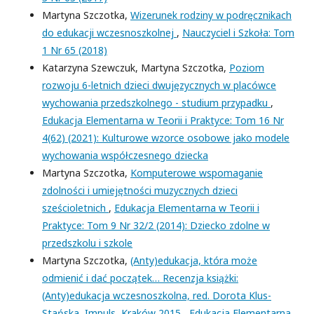
Martyna Szczotka,
Wizerunek rodziny w podręcznikach
do edukacji wczesnoszkolnej
,
Nauczyciel i Szkoła: Tom
1 Nr 65 (2018)
Katarzyna Szewczuk, Martyna Szczotka,
Poziom
rozwoju 6-letnich dzieci dwujęzycznych w placówce
wychowania przedszkolnego - studium przypadku
,
Edukacja Elementarna w Teorii i Praktyce: Tom 16 Nr
4(62) (2021): Kulturowe wzorce osobowe jako modele
wychowania współczesnego dziecka
Martyna Szczotka,
Komputerowe wspomaganie
zdolności i umiejętności muzycznych dzieci
sześcioletnich
,
Edukacja Elementarna w Teorii i
Praktyce: Tom 9 Nr 32/2 (2014): Dziecko zdolne w
przedszkolu i szkole
Martyna Szczotka,
(Anty)edukacja, która może
odmienić i dać początek… Recenzja książki:
(Anty)edukacja wczesnoszkolna, red. Dorota Klus-
Stańska, Impuls, Kraków 2015
,
Edukacja Elementarna