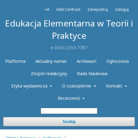
+A
Add Contrast
Zarejestruj
Zaloguj
Edukacja Elementarna w Teorii i
Praktyce
e-ISSN 2353-7787
Platforma
Aktualny numer
Archiwum
Ogłoszenia
Zespół redakcyjny
Rada Naukowa
Etyka wydawnicza
O czasopiśmie
Kontakt
Recenzenci
Szukaj