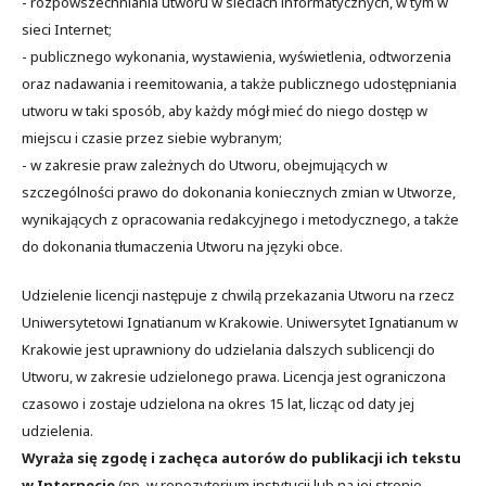
- rozpowszechniania utworu w sieciach informatycznych, w tym w
sieci Internet;
- publicznego wykonania, wystawienia, wyświetlenia, odtworzenia
oraz nadawania i reemitowania, a także publicznego udostępniania
utworu w taki sposób, aby każdy mógł mieć do niego dostęp w
miejscu i czasie przez siebie wybranym;
- w zakresie praw zależnych do Utworu, obejmujących w
szczególności prawo do dokonania koniecznych zmian w Utworze,
wynikających z opracowania redakcyjnego i metodycznego, a także
do dokonania tłumaczenia Utworu na języki obce.
Udzielenie licencji następuje z chwilą przekazania Utworu na rzecz
Uniwersytetowi Ignatianum w Krakowie. Uniwersytet Ignatianum w
Krakowie jest uprawniony do udzielania dalszych sublicencji do
Utworu, w zakresie udzielonego prawa. Licencja jest ograniczona
czasowo i zostaje udzielona na okres 15 lat, licząc od daty jej
udzielenia.
Wyraża się zgodę i zachęca autorów do publikacji ich tekstu
w Internecie
(np. w repozytorium instytucji lub na jej stronie