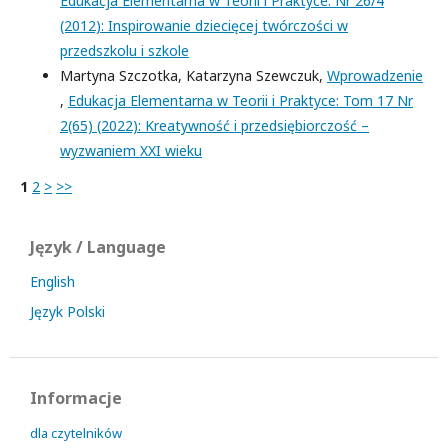
Edukacja Elementarna w Teorii i Praktyce: Nr 26/4
(2012): Inspirowanie dziecięcej twórczości w
przedszkolu i szkole
Martyna Szczotka, Katarzyna Szewczuk,
Wprowadzenie
,
Edukacja Elementarna w Teorii i Praktyce: Tom 17 Nr
2(65) (2022): Kreatywność i przedsiębiorczość –
wyzwaniem XXI wieku
1
2
>
>>
Język / Language
English
Język Polski
Informacje
dla czytelników