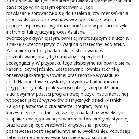
zainteresowanie tym tematem potwierdza ważność problemu
zawartego w niniejszym opracowaniu. Jego
rozwiązanie sprowadzało się do ustalenia, czy intensyfikacja
procesu dydaktyczno-wychowawczego dzieci 7-letnich
poprzez inspirowanie wyobraźni bodźcami w postaci muzyki
instrumentalnej uczyni proces działania
twórczego aktywniejszym, bardziej interesującym dla ucznia,
a także skuteczniejszym z uwagi na ostateczny jego efekt.
Zasadniczą metodą badań jaką zastosowano w
prezentowanej pracy był naturalny eksperyment
pedagogiczny. W przypadku tego eksperymentu oparto się na
kanonie jedynej różnicy. Zastosowano również technikę
obserwacji skategoryzowanej oraz technikę wywiadu ex
post. Na podstawie uzyskanych wyników badań można
przyjąć, iż stymulacja aktywności plastycznej bodźcami
słuchowymi w postaci programowej muzyki instrumentalnej
wzbogaca jakość wytworów plastycznych dzieci 7-letnich.
Zajęcia plastyczne o charakterze integracyjnym są
korzystniejsze dla dzieci ze względu na fakt, iż w większym
stopniu rozwijają inwencję twórczą autora pracy plastycznej
oraz kształcą jego wrażliwość artystyczną i procesy
poznawcze (spostrzeganie, myślenie, wyobraźnię). Pobudzają
zatem różne sfery aktywności dziecka, co sprzyja