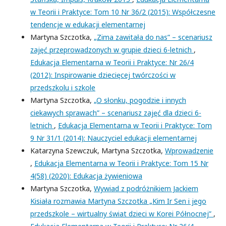
w Teorii i Praktyce: Tom 10 Nr 36/2 (2015): Współczesne
tendencje w edukacji elementarnej
Martyna Szczotka,
„Zima zawitała do nas” – scenariusz
zajęć przeprowadzonych w grupie dzieci 6-letnich
,
Edukacja Elementarna w Teorii i Praktyce: Nr 26/4
(2012): Inspirowanie dziecięcej twórczości w
przedszkolu i szkole
Martyna Szczotka,
„O słonku, pogodzie i innych
ciekawych sprawach” – scenariusz zajęć dla dzieci 6-
letnich
,
Edukacja Elementarna w Teorii i Praktyce: Tom
9 Nr 31/1 (2014): Nauczyciel edukacji elementarnej
Katarzyna Szewczuk, Martyna Szczotka,
Wprowadzenie
,
Edukacja Elementarna w Teorii i Praktyce: Tom 15 Nr
4(58) (2020): Edukacja żywieniowa
Martyna Szczotka,
Wywiad z podróżnikiem Jackiem
Kisiała rozmawia Martyna Szczotka „Kim Ir Sen i jego
przedszkole – wirtualny świat dzieci w Korei Północnej”
,