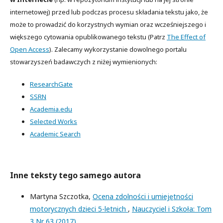
internetowej) przed lub podczas procesu składania tekstu jako, że
może to prowadzić do korzystnych wymian oraz wcześniejszego i
większego cytowania opublikowanego tekstu (Patrz
The Effect of
Open Access
). Zalecamy wykorzystanie dowolnego portalu
stowarzyszeń badawczych z niżej wymienionych:
ResearchGate
SSRN
Academia.edu
Selected Works
Academic Search
Inne teksty tego samego autora
Martyna Szczotka,
Ocena zdolności i umiejętności
motorycznych dzieci 5-letnich
,
Nauczyciel i Szkoła: Tom
3 Nr 63 (2017)