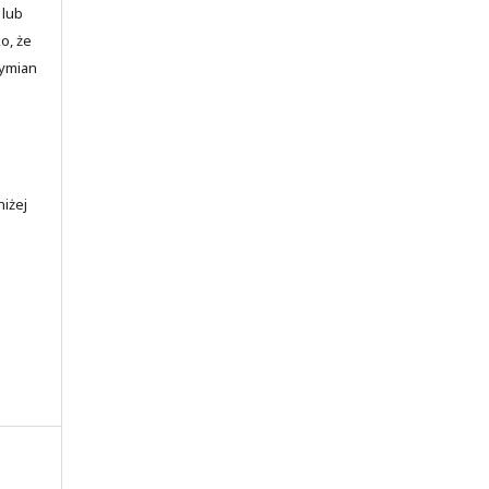
 lub
o, że
wymian
iżej