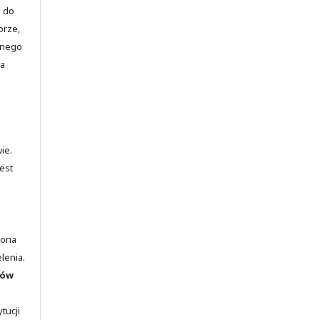
o do
orze,
jnego
ia
ie.
est
lona
elenia.
rów
tucji