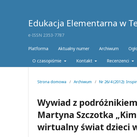
Edukacja Elementarna w Teo
e-ISSN 2353-7787
Platforma
Aktualny numer
Archiwum
Ogł
O czasopiśmie
Kontakt
Recenzenci
Strona domowa
/
Archiwum
/
Nr 26/4 (2012): Insp
Wywiad z podróżnikiem
Martyna Szczotka „Kim I
wirtualny świat dzieci 