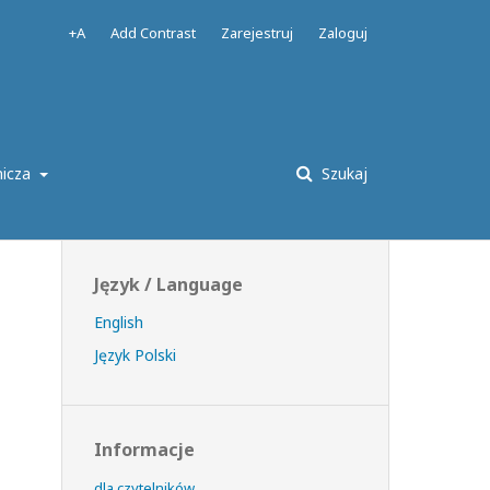
+A
Add Contrast
Zarejestruj
Zaloguj
nicza
Szukaj
Język / Language
English
Język Polski
Informacje
dla czytelników