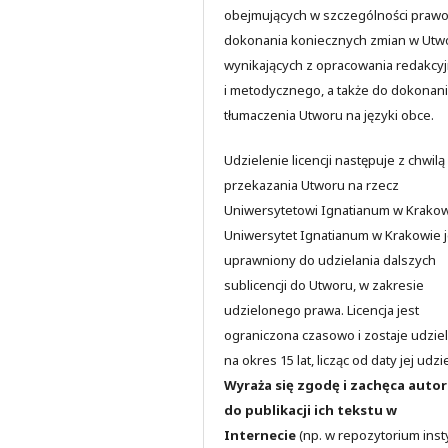
obejmujących w szczególności praw
dokonania koniecznych zmian w Utw
wynikających z opracowania redakcy
i metodycznego, a także do dokonan
tłumaczenia Utworu na języki obce.
Udzielenie licencji następuje z chwilą
przekazania Utworu na rzecz
Uniwersytetowi Ignatianum w Krakow
Uniwersytet Ignatianum w Krakowie j
uprawniony do udzielania dalszych
sublicencji do Utworu, w zakresie
udzielonego prawa. Licencja jest
ograniczona czasowo i zostaje udzie
na okres 15 lat, licząc od daty jej udzi
Wyraża się zgodę i zachęca auto
do publikacji ich tekstu w
Internecie
(np. w repozytorium insty