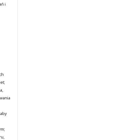
ań i
ch
et;
a,
awania
 aby
ym;
ru,