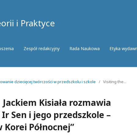
rii i Praktyce
oszenia
Zespół redakcyjny
Rada Naukowa
Etyka wydaw
irowanie dziecięcej twórczości w przedszkolu i szkole
/
Visiting the...
 Jackiem Kisiała rozmawia
r Sen i jego przedszkole –
w Korei Północnej”