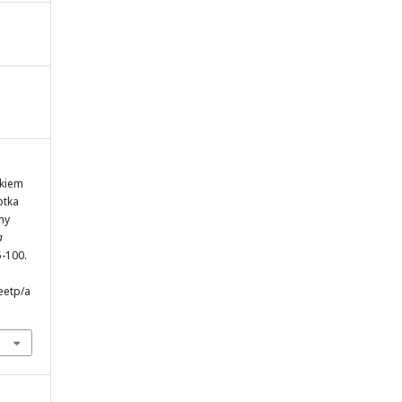
ikiem
otka
ny
a
5-100.
eetp/a