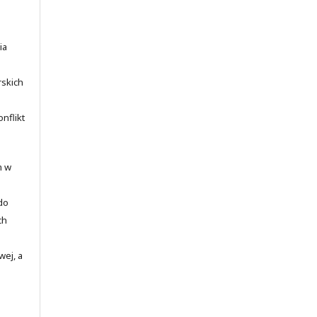
ia
rskich
nflikt
m w
 do
ch
wej, a