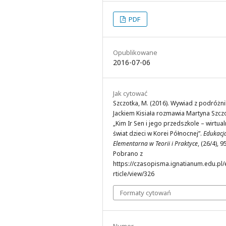
PDF
Opublikowane
2016-07-06
Jak cytować
Szczotka, M. (2016). Wywiad z podróżn
Jackiem Kisiała rozmawia Martyna Szcz
„Kim Ir Sen i jego przedszkole – wirtual
świat dzieci w Korei Północnej”.
Edukacj
Elementarna w Teorii i Praktyce
, (26/4), 9
Pobrano z
https://czasopisma.ignatianum.edu.pl/
rticle/view/326
Formaty cytowań
Numer